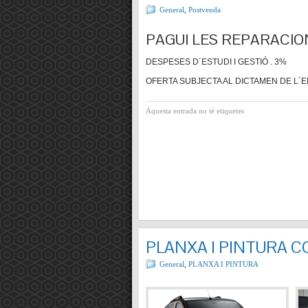
General
,
Postvenda
PAGUI LES REPARACIO
DESPESES D´ESTUDI I GESTIÓ . 3%
OFERTA SUBJECTA AL DICTAMEN DE L´E
Aquesta entrada no té etiquetes
PLANXA I PINTURA 
General
,
PLANXA I PINTURA