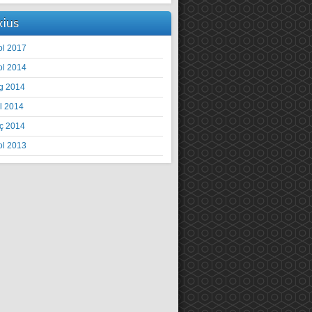
xius
ol 2017
ol 2014
g 2014
il 2014
ç 2014
ol 2013