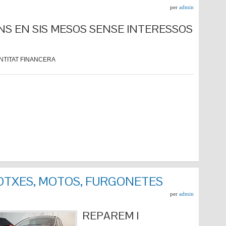
per
admin
NS EN SIS MESOS SENSE INTERESSOS
NTITAT FINANCERA
COTXES, MOTOS, FURGONETES
per
admin
REPARE
M I