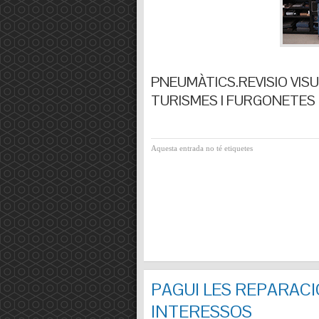
PNEUMÀTICS.REVISIO VISUA
TURISMES I FURGONETES F
Aquesta entrada no té etiquetes
PAGUI LES REPARACI
INTERESSOS