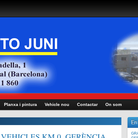
Planxa i pintura
Vehicle nou
Contactar
On som
En
VEHICLES KM.0, GERÈNCIA,
Man
GRA