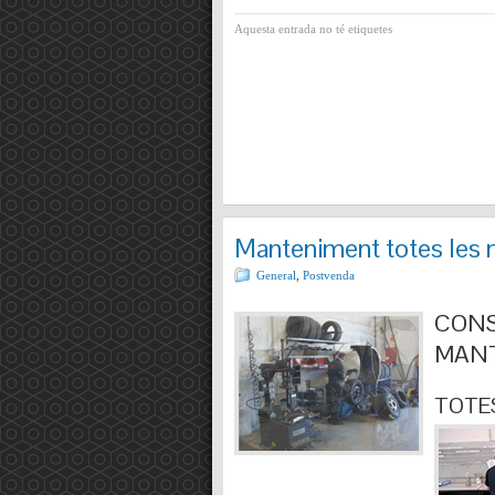
Aquesta entrada no té etiquetes
Manteniment totes les 
General
,
Postvenda
CONS
MANT
TOTES