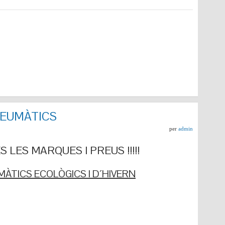
NEUMÀTICS
per
admin
 LES MARQUES I PREUS !!!!!
ÀTICS ECOLÒGICS I D´HIVERN