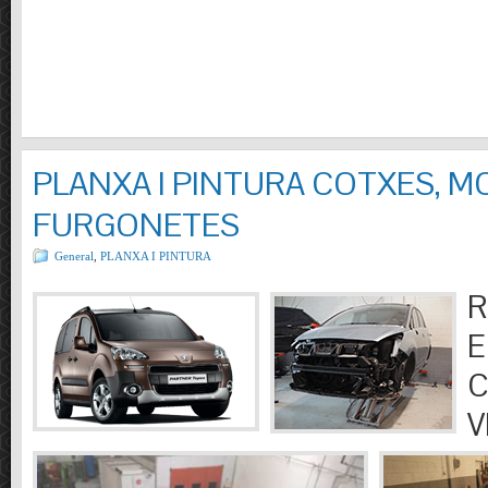
PLANXA I PINTURA COTXES, M
FURGONETES
General
,
PLANXA I PINTURA
R
E
C
V