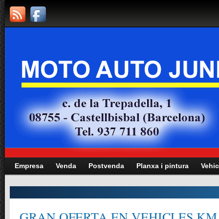
Empresa
Venda
Postvenda
Planxa i pintura
Vehic
GRAN OFERTA EN VEHICLES KM.