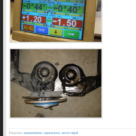
Etiquetes:
manteniment
,
reparacions
,
servei ràpid