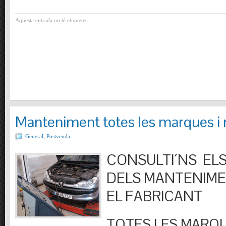
Aquesta entrada no té etiquetes
Manteniment totes les marques i
General
,
Postvenda
CONSULTI´NS ELS
DELS MANTENIM
EL FABRICANT
TOTES LES MARQU