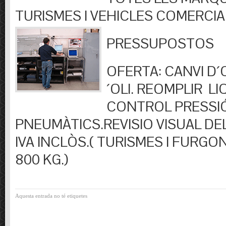
TURISMES I VEHICLES COMERCIA
PRESSUPOSTOS
OFERTA: CANVI D´OL
´OLI. REOMPLIR LIQ
CONTROL PRESSI
PNEUMÀTICS.REVISIO VISUAL DEL
IVA INCLÒS.( TURISMES I FURGO
800 KG.)
Aquesta entrada no té etiquetes