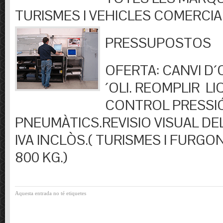
TURISMES I VEHICLES COMERCIA
PRESSUPOSTOS
OFERTA: CANVI D´OL
´OLI. REOMPLIR LIQ
CONTROL PRESSI
PNEUMÀTICS.REVISIO VISUAL DEL
IVA INCLÒS.( TURISMES I FURGO
800 KG.)
Aquesta entrada no té etiquetes