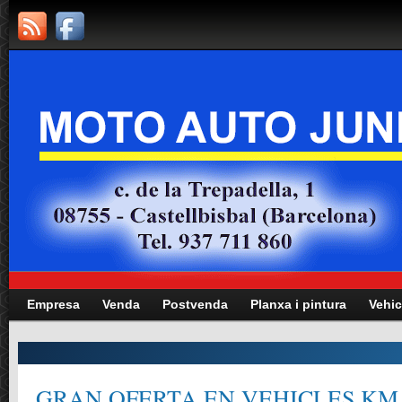
Empresa
Venda
Postvenda
Planxa i pintura
Vehic
GRAN OFERTA EN VEHICLES KM.