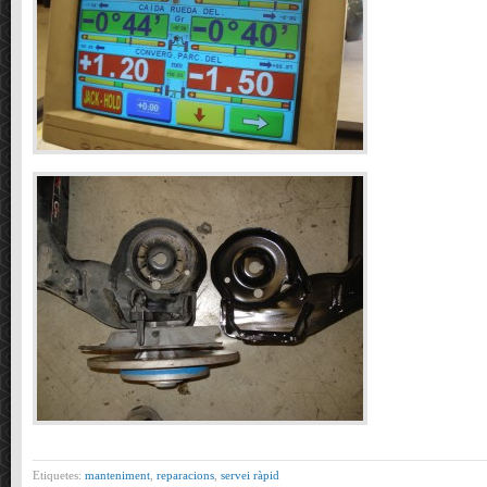
Etiquetes:
manteniment
,
reparacions
,
servei ràpid