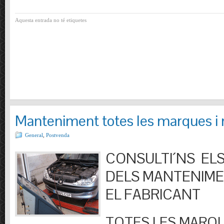
Aquesta entrada no té etiquetes
Manteniment totes les marques i
General
,
Postvenda
CONSULTI´NS ELS
DELS MANTENIM
EL FABRICANT
TOTES LES MARQU