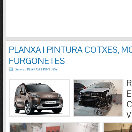
PLANXA I PINTURA COTXES, M
FURGONETES
General
,
PLANXA I PINTURA
R
E
C
V