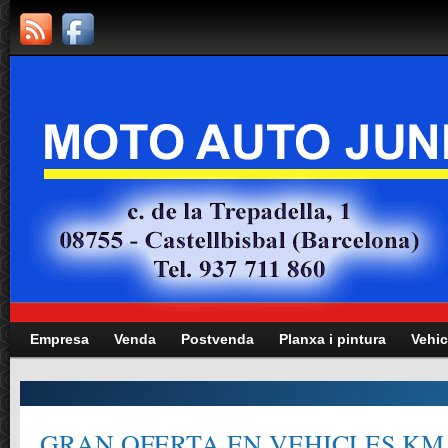
Empresa
Venda
Postvenda
Planxa i pintura
Vehic
GRAN OFERTA EN VEHICLES KM.