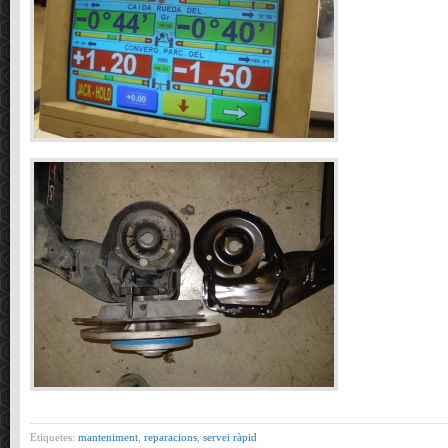
Etiquetes:
manteniment
,
reparacions
,
servei ràpid