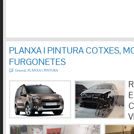
PLANXA I PINTURA COTXES, M
FURGONETES
General
,
PLANXA I PINTURA
R
E
C
V