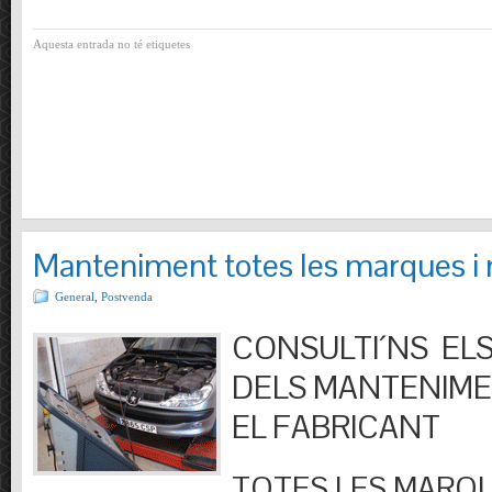
Aquesta entrada no té etiquetes
Manteniment totes les marques i
General
,
Postvenda
CONSULTI´NS ELS
DELS MANTENIM
EL FABRICANT
TOTES LES MARQU