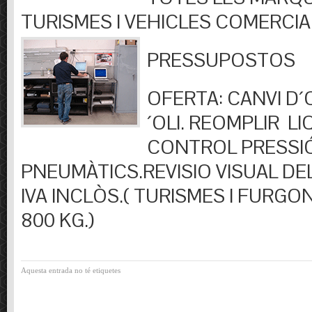
TURISMES I VEHICLES COMERCIA
PRESSUPOSTOS
OFERTA: CANVI D´OL
´OLI. REOMPLIR LIQ
CONTROL PRESSI
PNEUMÀTICS.REVISIO VISUAL DEL
IVA INCLÒS.( TURISMES I FURGO
800 KG.)
Aquesta entrada no té etiquetes