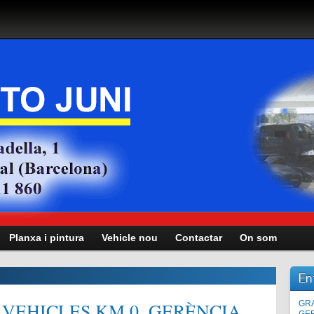
Planxa i pintura
Vehicle nou
Contactar
On som
En
VEHICLES KM.0, GERÈNCIA,
Man
GRA