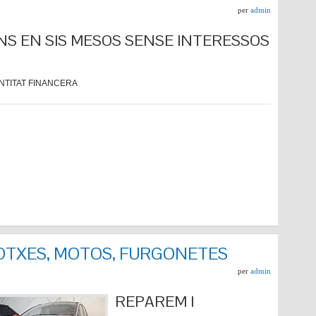
per
admin
NS EN SIS MESOS SENSE INTERESSOS
NTITAT FINANCERA
COTXES, MOTOS, FURGONETES
per
admin
REPARE
M I