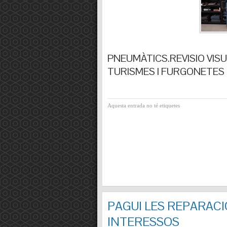
PNEUMÀTICS.REVISIO VISUA
TURISMES I FURGONETES F
Aquesta entrada no té etiquetes
PAGUI LES REPARACI
INTERESSOS