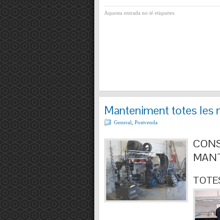
Aquesta entrada no té etiquetes
Manteniment totes les 
General
,
Postvenda
CONS
MANT
TOTES