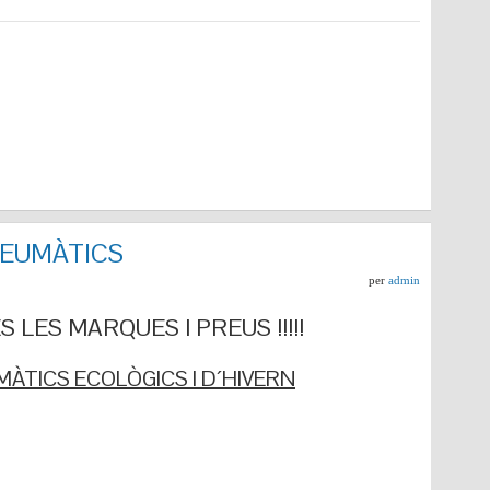
NEUMÀTICS
per
admin
 LES MARQUES I PREUS !!!!!
ÀTICS ECOLÒGICS I D´HIVERN