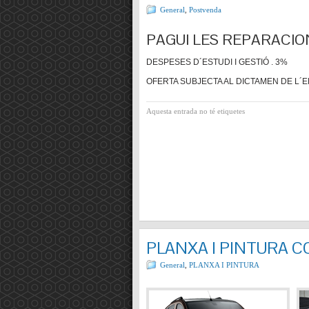
General
,
Postvenda
PAGUI LES REPARACIO
DESPESES D´ESTUDI I GESTIÓ . 3%
OFERTA SUBJECTA AL DICTAMEN DE L´E
Aquesta entrada no té etiquetes
PLANXA I PINTURA 
General
,
PLANXA I PINTURA