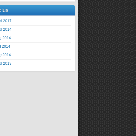
xius
ol 2017
ol 2014
g 2014
il 2014
ç 2014
ol 2013