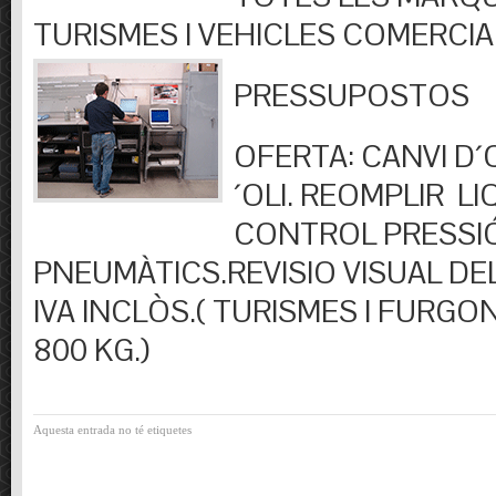
TURISMES I VEHICLES COMERCIA
PRESSUPOSTOS
OFERTA: CANVI D´OL
´OLI. REOMPLIR LIQ
CONTROL PRESSI
PNEUMÀTICS.REVISIO VISUAL DEL
IVA INCLÒS.( TURISMES I FURGO
800 KG.)
Aquesta entrada no té etiquetes