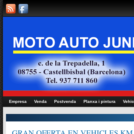
Empresa
Venda
Postvenda
Planxa i pintura
Vehic
GRAN OFERTA EN VEHICLES KM.