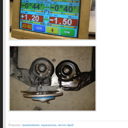
Etiquetes:
manteniment
,
reparacions
,
servei ràpid