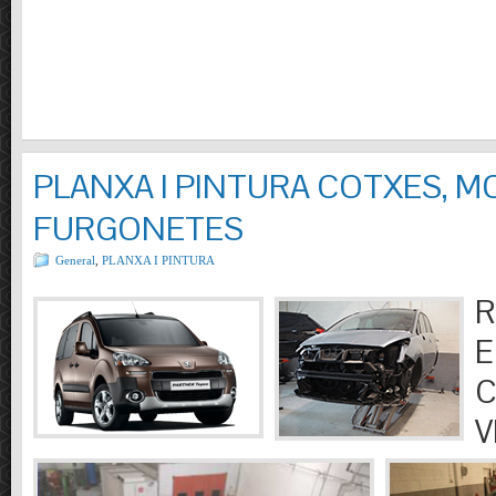
PLANXA I PINTURA COTXES, M
FURGONETES
General
,
PLANXA I PINTURA
R
E
C
V