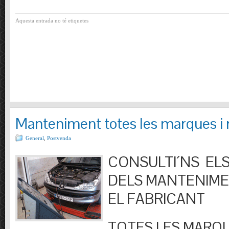
Aquesta entrada no té etiquetes
Manteniment totes les marques i
General
,
Postvenda
CONSULTI´NS ELS
DELS MANTENIM
EL FABRICANT
TOTES LES MARQU