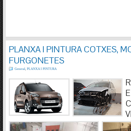
PLANXA I PINTURA COTXES, M
FURGONETES
General
,
PLANXA I PINTURA
R
E
C
V