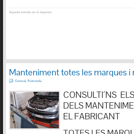
Aquesta entrada no té etiquetes
Manteniment totes les marques i
General
,
Postvenda
CONSULTI´NS ELS
DELS MANTENIM
EL FABRICANT
TOTES LES MARQU