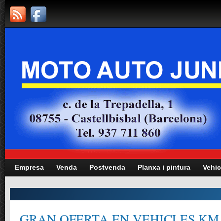
Empresa
Venda
Postvenda
Planxa i pintura
Vehic
GRAN OFERTA EN VEHICLES KM.