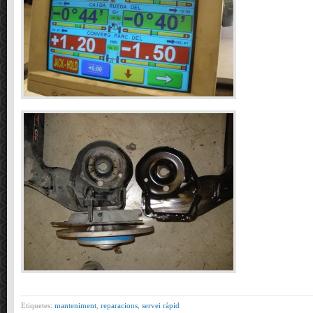
Etiquetes:
manteniment
,
reparacions
,
servei ràpid