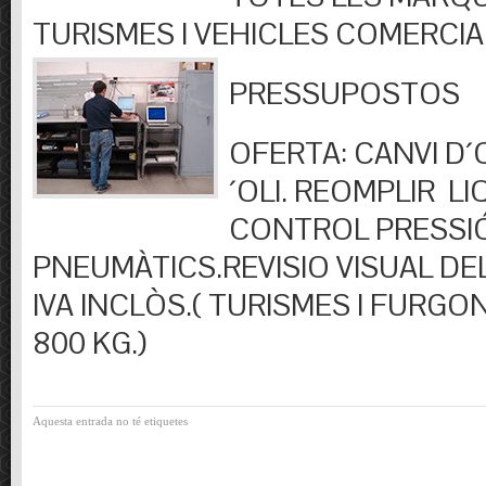
TURISMES I VEHICLES COMERCIA
PRESSUPOSTOS
OFERTA: CANVI D´OL
´OLI. REOMPLIR LIQ
CONTROL PRESSI
PNEUMÀTICS.REVISIO VISUAL DEL
IVA INCLÒS.( TURISMES I FURGO
800 KG.)
Aquesta entrada no té etiquetes