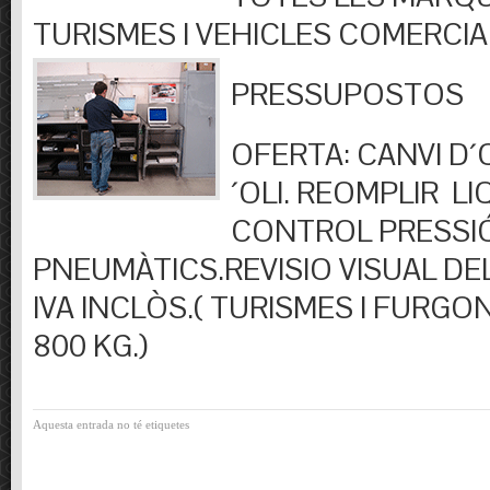
TURISMES I VEHICLES COMERCIA
PRESSUPOSTOS
OFERTA: CANVI D´OL
´OLI. REOMPLIR LIQ
CONTROL PRESSI
PNEUMÀTICS.REVISIO VISUAL DEL
IVA INCLÒS.( TURISMES I FURGO
800 KG.)
Aquesta entrada no té etiquetes