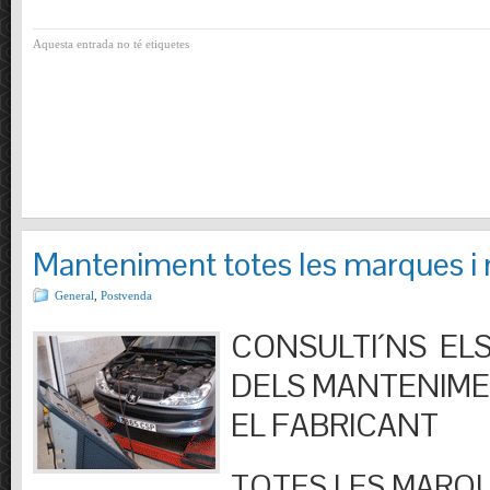
Aquesta entrada no té etiquetes
Manteniment totes les marques i
General
,
Postvenda
CONSULTI´NS ELS
DELS MANTENIM
EL FABRICANT
TOTES LES MARQU