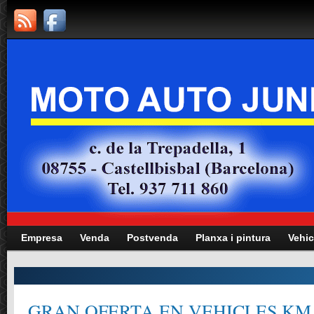
Empresa
Venda
Postvenda
Planxa i pintura
Vehic
GRAN OFERTA EN VEHICLES KM.