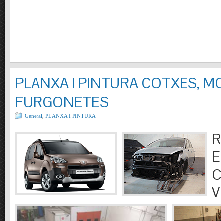
PLANXA I PINTURA COTXES, M
FURGONETES
General
,
PLANXA I PINTURA
R
E
C
V