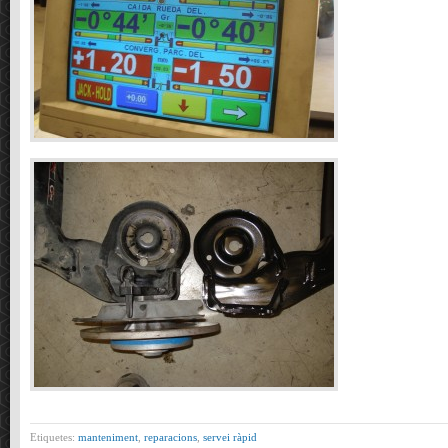
Etiquetes:
manteniment
,
reparacions
,
servei ràpid