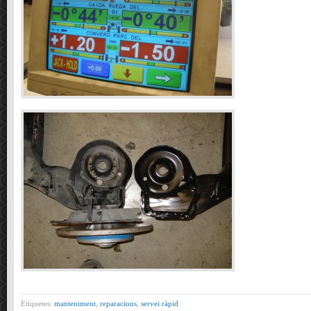
Etiquetes:
manteniment
,
reparacions
,
servei ràpid