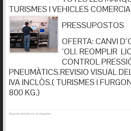
TURISMES I VEHICLES COMERCIA
PRESSUPOSTOS
OFERTA: CANVI D´OL
´OLI. REOMPLIR LIQ
CONTROL PRESSI
PNEUMÀTICS.REVISIO VISUAL DEL
IVA INCLÒS.( TURISMES I FURGO
800 KG.)
Aquesta entrada no té etiquetes