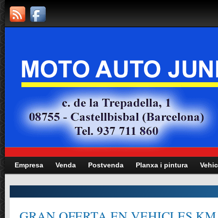
Empresa
Venda
Postvenda
Planxa i pintura
Vehic
GRAN OFERTA EN VEHICLES KM.