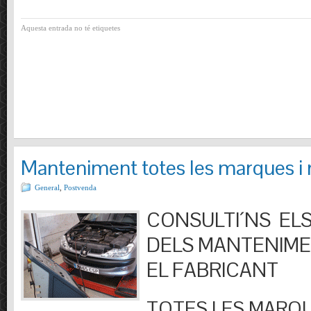
Aquesta entrada no té etiquetes
Manteniment totes les marques i
General
,
Postvenda
CONSULTI´NS ELS
DELS MANTENIM
EL FABRICANT
TOTES LES MARQU