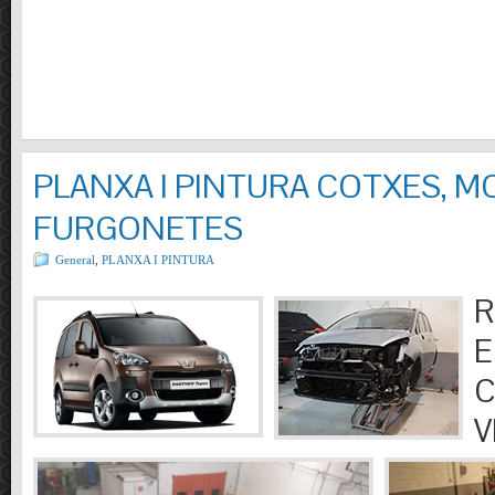
PLANXA I PINTURA COTXES, M
FURGONETES
General
,
PLANXA I PINTURA
R
E
C
V