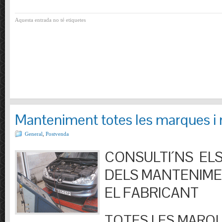
Aquesta entrada no té etiquetes
Manteniment totes les marques i
General
,
Postvenda
CONSULTI´NS ELS
DELS MANTENIM
EL FABRICANT
TOTES LES MARQU