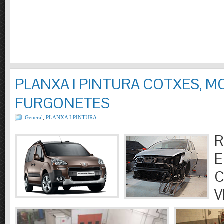
PLANXA I PINTURA COTXES, M
FURGONETES
General
,
PLANXA I PINTURA
R
E
C
V