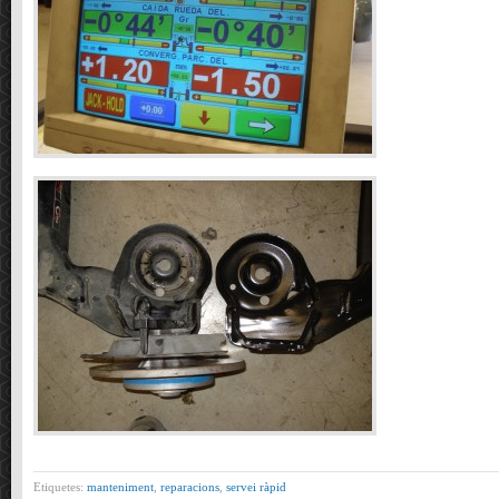
Etiquetes:
manteniment
,
reparacions
,
servei ràpid