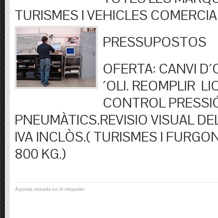
TURISMES I VEHICLES COMERCIA
PRESSUPOSTOS
OFERTA: CANVI D´OL
´OLI. REOMPLIR LIQ
CONTROL PRESSI
PNEUMÀTICS.REVISIO VISUAL DEL
IVA INCLÒS.( TURISMES I FURGO
800 KG.)
Aquesta entrada no té etiquetes