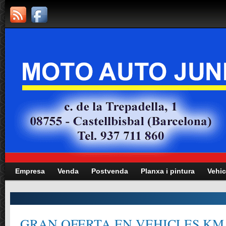
Empresa
Venda
Postvenda
Planxa i pintura
Vehic
 EN VEHICLES KM.0, GERÈNCIA,