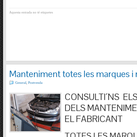
Aquesta entrada no té etiquetes
Manteniment totes les marques i
General
,
Postvenda
CONSULTI´NS ELS
DELS MANTENIM
EL FABRICANT
TOTES LES MARQU