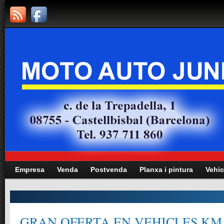
Empresa
Venda
Postvenda
Planxa i pintura
Vehic
GRAN OFERTA EN VEHICLES KM.