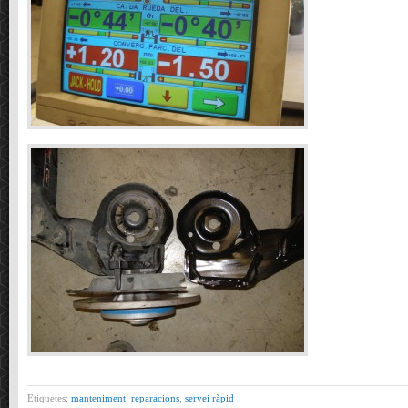
Etiquetes:
manteniment
,
reparacions
,
servei ràpid