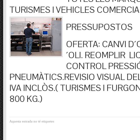
TURISMES I VEHICLES COMERCIA
PRESSUPOSTOS
OFERTA: CANVI D´OL
´OLI. REOMPLIR LIQ
CONTROL PRESSI
PNEUMÀTICS.REVISIO VISUAL DEL
IVA INCLÒS.( TURISMES I FURGO
800 KG.)
Aquesta entrada no té etiquetes