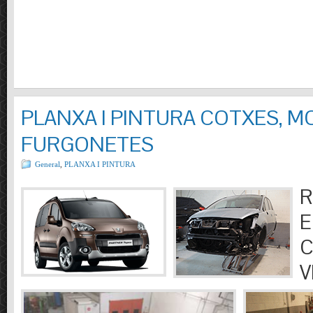
PLANXA I PINTURA COTXES, M
FURGONETES
General
,
PLANXA I PINTURA
R
E
C
V