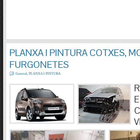
PLANXA I PINTURA COTXES, M
FURGONETES
General
,
PLANXA I PINTURA
R
E
C
V