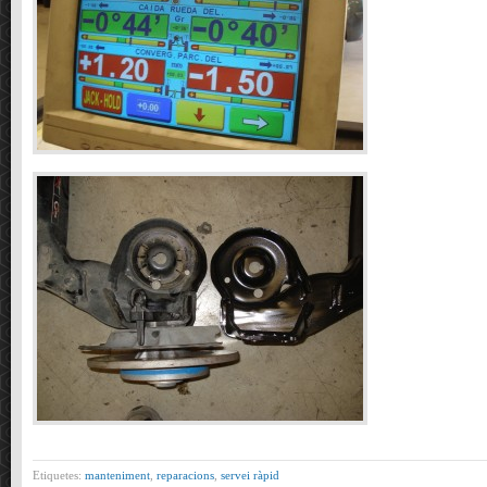
Etiquetes:
manteniment
,
reparacions
,
servei ràpid