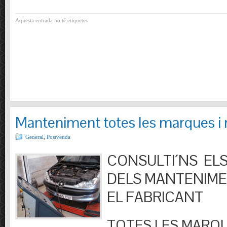
Aquesta entrada no té etiquetes
Manteniment totes les marques i
General
,
Postvenda
CONSULTI´NS ELS
DELS MANTENIM
EL FABRICANT
TOTES LES MARQU