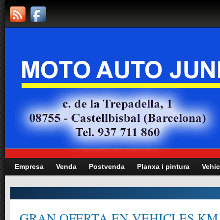
Empresa
Venda
Postvenda
Planxa i pintura
Vehic
GRAN OFERTA EN VEHICLES KM.