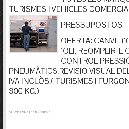
TURISMES I VEHICLES COMERCIA
PRESSUPOSTOS
OFERTA: CANVI D´OL
´OLI. REOMPLIR LIQ
CONTROL PRESSI
PNEUMÀTICS.REVISIO VISUAL DEL
IVA INCLÒS.( TURISMES I FURGO
800 KG.)
Aquesta entrada no té etiquetes