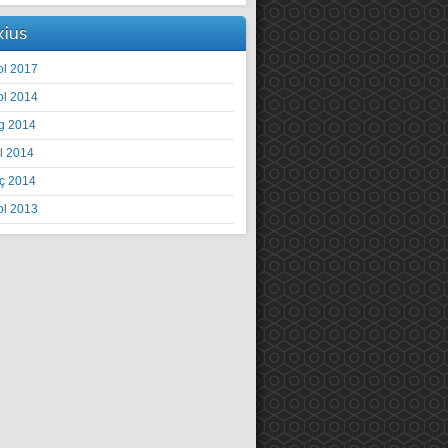
xius
ol 2017
ol 2014
g 2014
il 2014
ç 2014
ol 2013