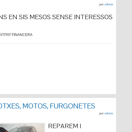
per
admin
NS EN SIS MESOS SENSE INTERESSOS
NTITAT FINANCERA
COTXES, MOTOS, FURGONETES
per
admin
REPARE
M I