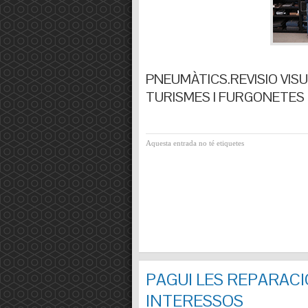
PNEUMÀTICS.REVISIO VISUA
TURISMES I FURGONETES F
Aquesta entrada no té etiquetes
PAGUI LES REPARACI
INTERESSOS