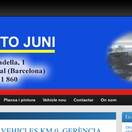
Planxa i pintura
Vehicle nou
Contactar
On som
En
VEHICLES KM.0, GERÈNCIA,
Man
GRA