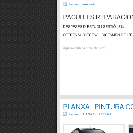
General
,
Postvenda
PAGUI LES REPARACIO
DESPESES D´ESTUDI I GESTIÓ . 3%
OFERTA SUBJECTA AL DICTAMEN DE L´E
Aquesta entrada no té etiquetes
PLANXA I PINTURA 
General
,
PLANXA I PINTURA