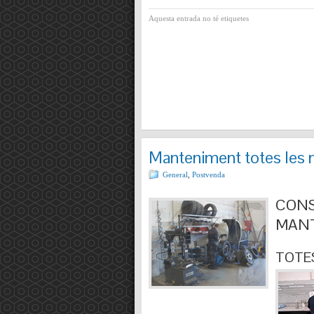
Aquesta entrada no té etiquetes
Manteniment totes les 
General
,
Postvenda
CONS
MANT
TOTES