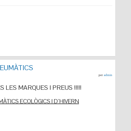
NEUMÀTICS
per
admin
 LES MARQUES I PREUS !!!!!
ÀTICS ECOLÒGICS I D´HIVERN