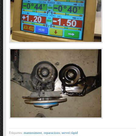
Etiquetes:
manteniment
,
reparacions
,
servei ràpid