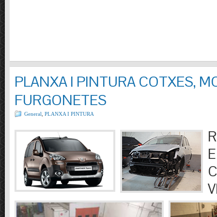
PLANXA I PINTURA COTXES, M
FURGONETES
General
,
PLANXA I PINTURA
R
E
C
V