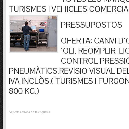
TURISMES I VEHICLES COMERCIA
PRESSUPOSTOS
OFERTA: CANVI D´OL
´OLI. REOMPLIR LIQ
CONTROL PRESSI
PNEUMÀTICS.REVISIO VISUAL DEL
IVA INCLÒS.( TURISMES I FURGO
800 KG.)
Aquesta entrada no té etiquetes