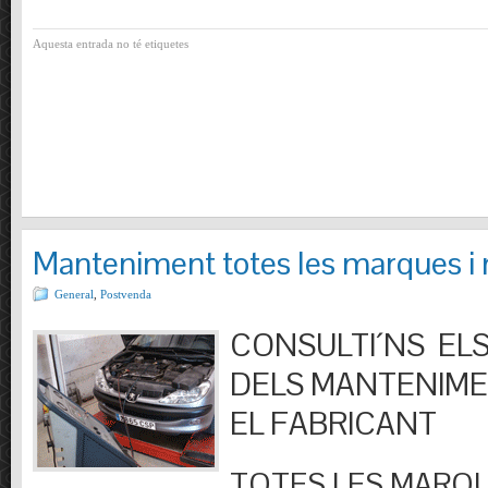
Aquesta entrada no té etiquetes
Manteniment totes les marques i
General
,
Postvenda
CONSULTI´NS ELS
DELS MANTENIM
EL FABRICANT
TOTES LES MARQU