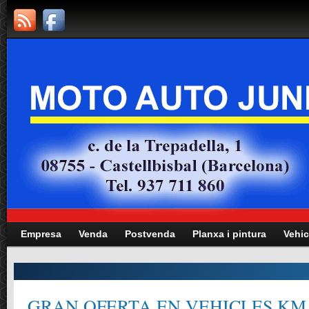
Empresa
Venda
Postvenda
Planxa i pintura
Vehic
GRAN OFERTA EN VEHICLES KM.