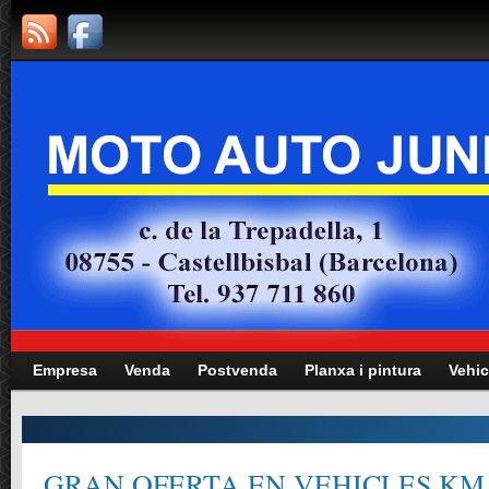
Empresa
Venda
Postvenda
Planxa i pintura
Vehic
GRAN OFERTA EN VEHICLES KM.