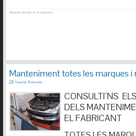
Aquesta entrada no té etiquetes
Manteniment totes les marques i
General
,
Postvenda
CONSULTI´NS ELS
DELS MANTENIM
EL FABRICANT
TOTES LES MARQU