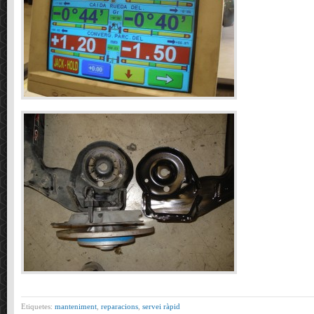
Etiquetes:
manteniment
,
reparacions
,
servei ràpid