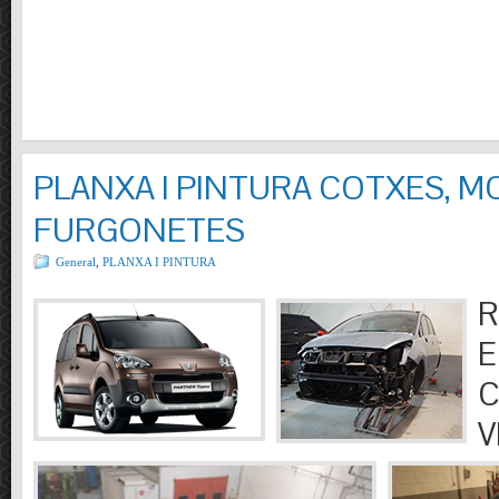
PLANXA I PINTURA COTXES, M
FURGONETES
General
,
PLANXA I PINTURA
R
E
C
V