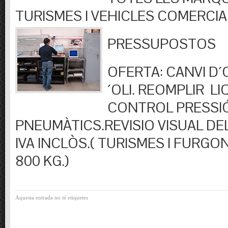
TURISMES I VEHICLES COMERCIA
PRESSUPOSTOS
OFERTA: CANVI D´OL
´OLI. REOMPLIR LIQ
CONTROL PRESSI
PNEUMÀTICS.REVISIO VISUAL DEL
IVA INCLÒS.( TURISMES I FURGO
800 KG.)
Aquesta entrada no té etiquetes