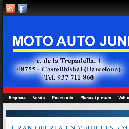
Empresa
Venda
Postvenda
Planxa i pintura
Vehic
GRAN OFERTA EN VEHICLES KM.