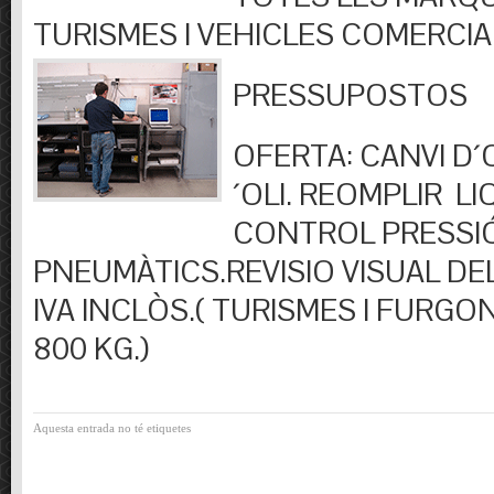
TURISMES I VEHICLES COMERCIA
PRESSUPOSTOS
OFERTA: CANVI D´OL
´OLI. REOMPLIR LIQ
CONTROL PRESSI
PNEUMÀTICS.REVISIO VISUAL DEL
IVA INCLÒS.( TURISMES I FURGO
800 KG.)
Aquesta entrada no té etiquetes