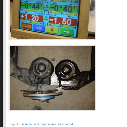
Etiquetes:
manteniment
,
reparacions
,
servei ràpid