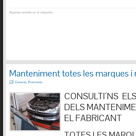
Aquesta entrada no té etiquetes
Manteniment totes les marques i
General
,
Postvenda
CONSULTI´NS ELS
DELS MANTENIM
EL FABRICANT
TOTES LES MARQU