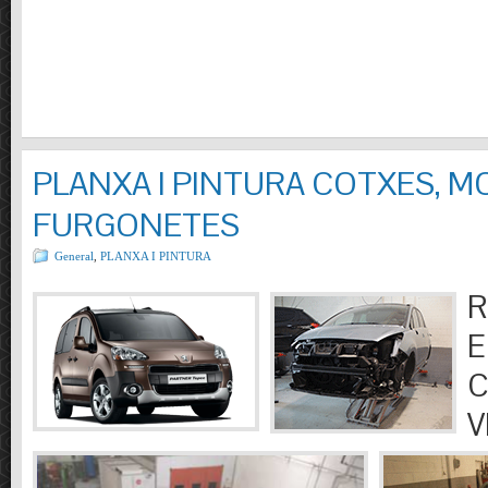
PLANXA I PINTURA COTXES, M
FURGONETES
General
,
PLANXA I PINTURA
R
E
C
V