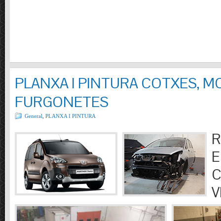
PLANXA I PINTURA COTXES, M
FURGONETES
General
,
PLANXA I PINTURA
R
E
C
V