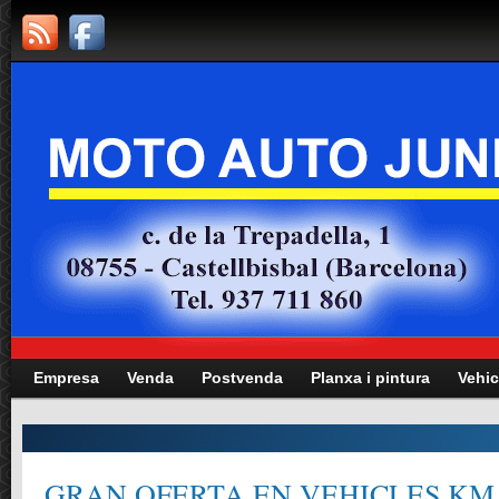
Empresa
Venda
Postvenda
Planxa i pintura
Vehic
GRAN OFERTA EN VEHICLES KM.