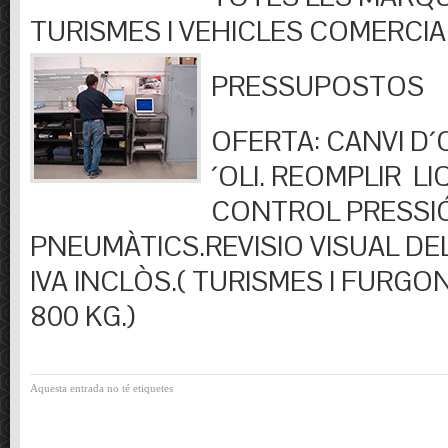
TURISMES I VEHICLES COMERCIA
PRESSUPOSTOS
OFERTA: CANVI D´OL
´OLI. REOMPLIR LIQ
CONTROL PRESSI
PNEUMÀTICS.REVISIO VISUAL DEL
IVA INCLÒS.( TURISMES I FURGO
800 KG.)
Aquesta entrada no té etiquetes