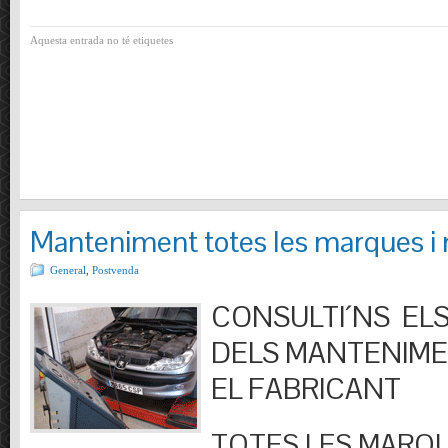
Aquesta entrada no té etiquetes
Manteniment totes les marques i
General
,
Postvenda
CONSULTI´NS ELS
DELS MANTENIM
EL FABRICANT
TOTES LES MARQU