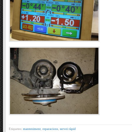
Etiquetes:
manteniment
,
reparacions
,
servei ràpid