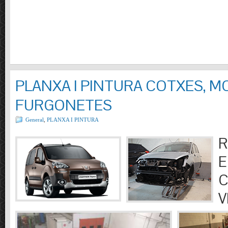
PLANXA I PINTURA COTXES, M
FURGONETES
General
,
PLANXA I PINTURA
R
E
C
V