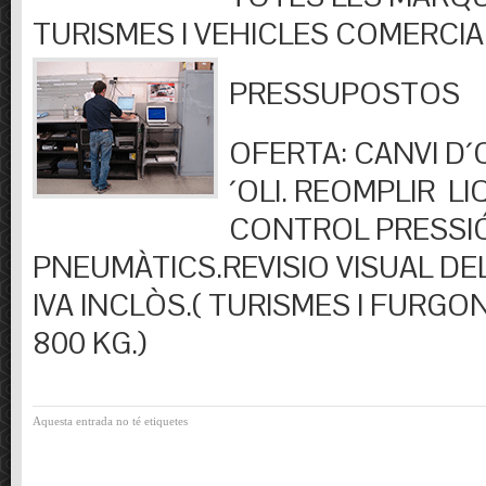
TURISMES I VEHICLES COMERCIA
PRESSUPOSTOS
OFERTA: CANVI D´OL
´OLI. REOMPLIR LIQ
CONTROL PRESSI
PNEUMÀTICS.REVISIO VISUAL DEL
IVA INCLÒS.( TURISMES I FURGO
800 KG.)
Aquesta entrada no té etiquetes