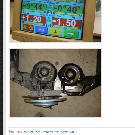
Etiquetes:
manteniment
,
reparacions
,
servei ràpid