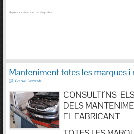
Aquesta entrada no té etiquetes
Manteniment totes les marques i
General
,
Postvenda
CONSULTI´NS ELS
DELS MANTENIM
EL FABRICANT
TOTES LES MARQU