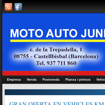
Empresa
Venda
Postvenda
Planxa i pintura
Vehic
GRAN OFERTA EN VEHICLES KM.