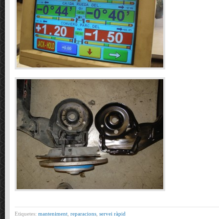
Etiquetes:
manteniment
,
reparacions
,
servei ràpid