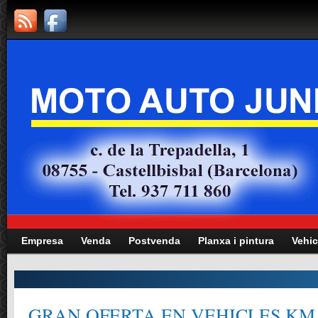
Empresa
Venda
Postvenda
Planxa i pintura
Vehic
Manteniment totes les marques i mode