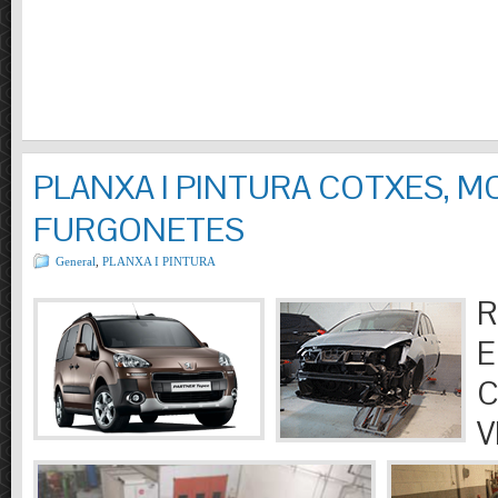
PLANXA I PINTURA COTXES, M
FURGONETES
General
,
PLANXA I PINTURA
R
E
C
V