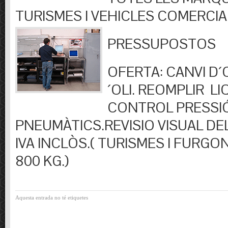
TURISMES I VEHICLES COMERCIA
PRESSUPOSTOS
OFERTA: CANVI D´OL
´OLI. REOMPLIR LIQ
CONTROL PRESSI
PNEUMÀTICS.REVISIO VISUAL DEL
IVA INCLÒS.( TURISMES I FURGO
800 KG.)
Aquesta entrada no té etiquetes