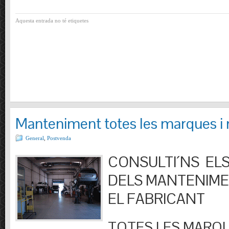
Aquesta entrada no té etiquetes
Manteniment totes les marques i
General
,
Postvenda
CONSULTI´NS ELS
DELS MANTENIM
EL FABRICANT
TOTES LES MARQU