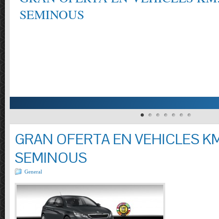
CONSULTI´NS ELS REQUISITS DELS MANTENIMENTS SEGONS EL FAB
MODELS, TURISMES I VEHICLES COMERCIALS PRESSUPOSTOS OFERTA: 
REOMPLIR LIQUIDS . CONTROL PRESSIÓ PNEUMÀTICS.REVISIO VISUAL
INCLÒS.( TURISMES I FURGONETES FINS A 800 KG.)
GRAN OFERTA EN VEHICLES KM
SEMINOUS
General