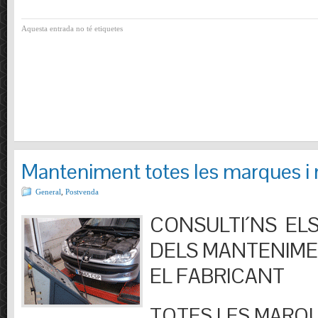
Aquesta entrada no té etiquetes
Manteniment totes les marques i
General
,
Postvenda
CONSULTI´NS ELS
DELS MANTENIM
EL FABRICANT
TOTES LES MARQU