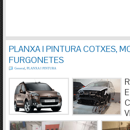
PLANXA I PINTURA COTXES, M
FURGONETES
General
,
PLANXA I PINTURA
R
E
C
V