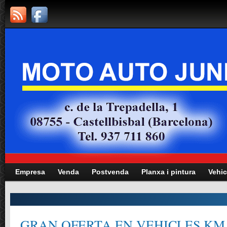
Empresa
Venda
Postvenda
Planxa i pintura
Vehic
GRAN OFERTA EN VEHICLES KM.