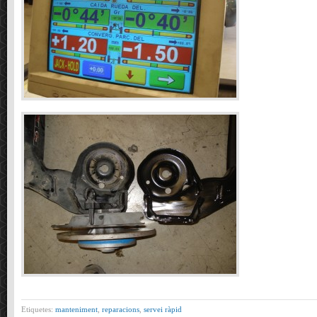
Etiquetes:
manteniment
,
reparacions
,
servei ràpid