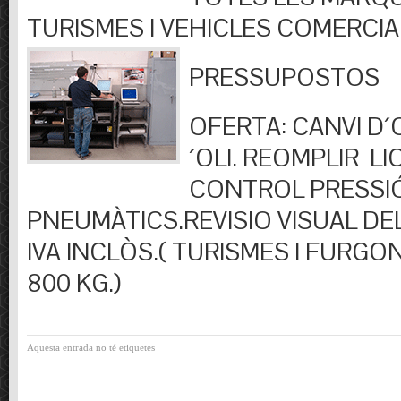
TURISMES I VEHICLES COMERCIA
PRESSUPOSTOS
OFERTA: CANVI D´OL
´OLI. REOMPLIR LIQ
CONTROL PRESSI
PNEUMÀTICS.REVISIO VISUAL DEL
IVA INCLÒS.( TURISMES I FURGO
800 KG.)
Aquesta entrada no té etiquetes