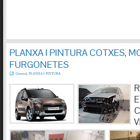
PLANXA I PINTURA COTXES, M
FURGONETES
General
,
PLANXA I PINTURA
R
E
C
V