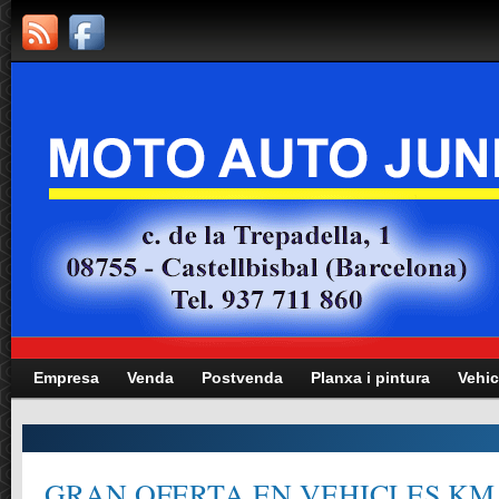
Empresa
Venda
Postvenda
Planxa i pintura
Vehic
GRAN OFERTA EN VEHICLES KM.