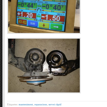
Etiquetes:
manteniment
,
reparacions
,
servei ràpid