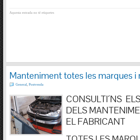
Aquesta entrada no té etiquetes
Manteniment totes les marques i
General
,
Postvenda
CONSULTI´NS ELS
DELS MANTENIM
EL FABRICANT
TOTES LES MARQU