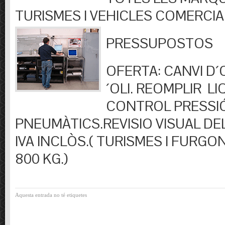
TURISMES I VEHICLES COMERCIA
PRESSUPOSTOS
OFERTA: CANVI D´OL
´OLI. REOMPLIR LIQ
CONTROL PRESSI
PNEUMÀTICS.REVISIO VISUAL DEL
IVA INCLÒS.( TURISMES I FURGO
800 KG.)
Aquesta entrada no té etiquetes