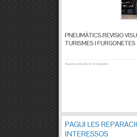
PNEUMÀTICS.REVISIO VISUA
TURISMES I FURGONETES F
Aquesta entrada no té etiquetes
PAGUI LES REPARACI
INTERESSOS