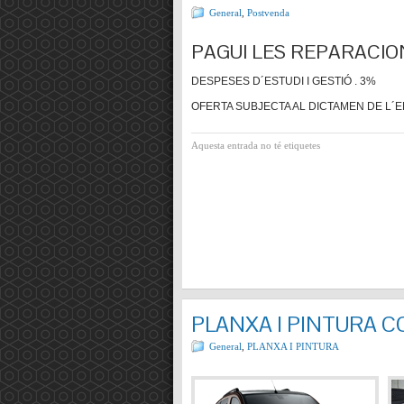
General
,
Postvenda
PAGUI LES REPARACIO
DESPESES D´ESTUDI I GESTIÓ . 3%
OFERTA SUBJECTA AL DICTAMEN DE L´E
Aquesta entrada no té etiquetes
PLANXA I PINTURA 
General
,
PLANXA I PINTURA