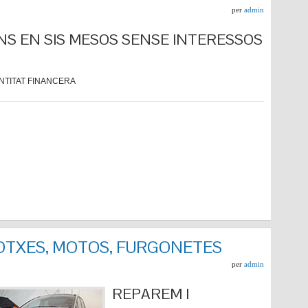
per
admin
NS EN SIS MESOS SENSE INTERESSOS
NTITAT FINANCERA
COTXES, MOTOS, FURGONETES
per
admin
REPARE
M I