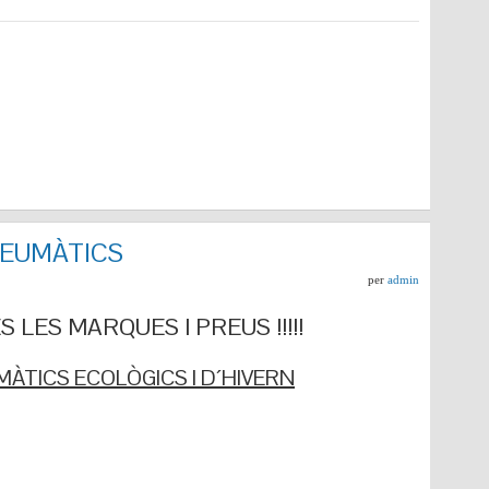
NEUMÀTICS
per
admin
 LES MARQUES I PREUS !!!!!
ÀTICS ECOLÒGICS I D´HIVERN