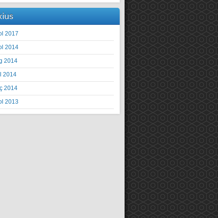
xius
ol 2017
ol 2014
g 2014
il 2014
ç 2014
ol 2013