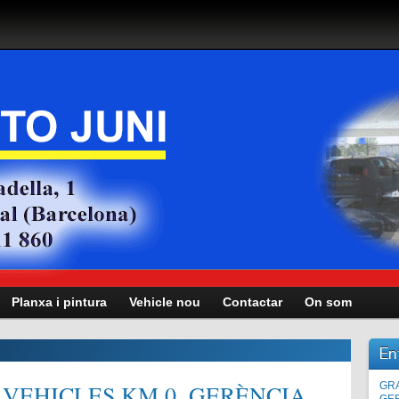
Planxa i pintura
Vehicle nou
Contactar
On som
En
VEHICLES KM.0, GERÈNCIA,
Man
GRA