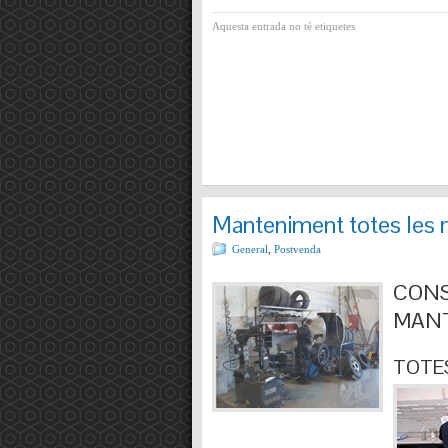
Aquesta entrada no té etiquetes
Manteniment totes les 
General
,
Postvenda
CONS
MANT
TOTES