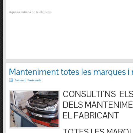
Aquesta entrada no té etiquetes
Manteniment totes les marques i
General
,
Postvenda
CONSULTI´NS ELS
DELS MANTENIM
EL FABRICANT
TOTES LES MARQU