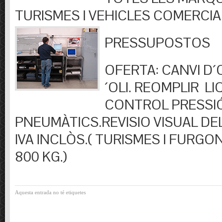
TURISMES I VEHICLES COMERCIA
PRESSUPOSTOS
OFERTA: CANVI D´OL
´OLI. REOMPLIR LIQ
CONTROL PRESSI
PNEUMÀTICS.REVISIO VISUAL DEL
IVA INCLÒS.( TURISMES I FURGO
800 KG.)
Aquesta entrada no té etiquetes