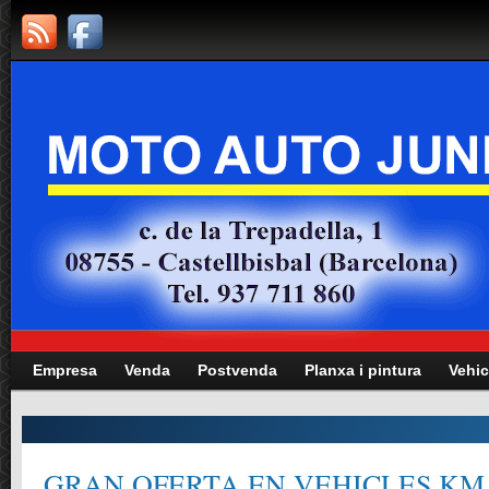
Empresa
Venda
Postvenda
Planxa i pintura
Vehic
GRAN OFERTA EN VEHICLES KM.