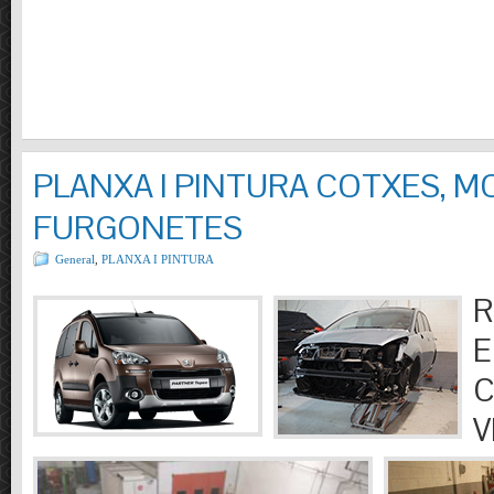
PLANXA I PINTURA COTXES, M
FURGONETES
General
,
PLANXA I PINTURA
R
E
C
V