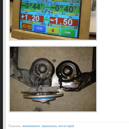
Etiquetes:
manteniment
,
reparacions
,
servei ràpid