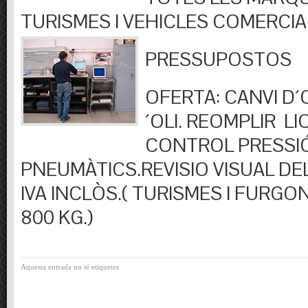
TURISMES I VEHICLES COMERCIA
PRESSUPOSTOS
OFERTA: CANVI D´OL
´OLI. REOMPLIR LIQ
CONTROL PRESSI
PNEUMÀTICS.REVISIO VISUAL DEL
IVA INCLÒS.( TURISMES I FURGO
800 KG.)
Aquesta entrada no té etiquetes