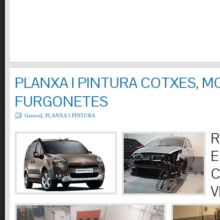
PLANXA I PINTURA COTXES, M
FURGONETES
General
,
PLANXA I PINTURA
R
E
C
V