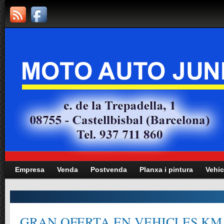
Empresa
Venda
Postvenda
Planxa i pintura
Vehic
GRAN OFERTA EN VEHICLES KM.