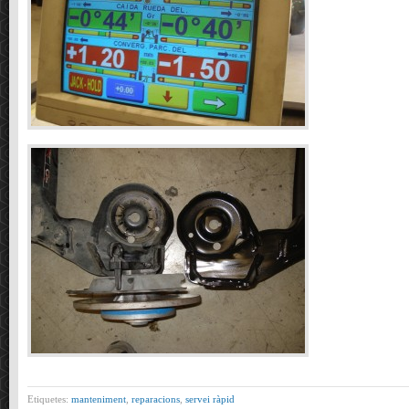
Etiquetes:
manteniment
,
reparacions
,
servei ràpid