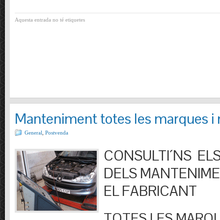
Aquesta entrada no té etiquetes
Manteniment totes les marques i
General
,
Postvenda
CONSULTI´NS ELS
DELS MANTENIM
EL FABRICANT
TOTES LES MARQU