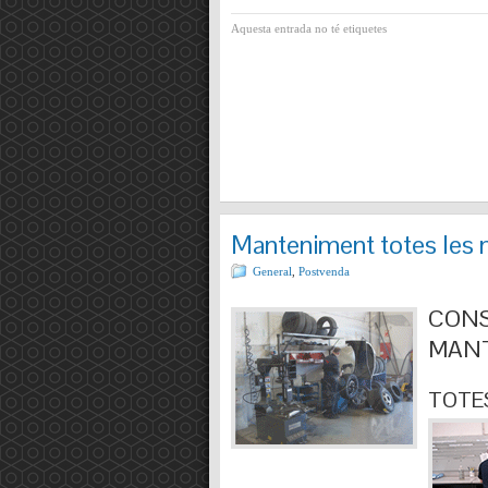
Aquesta entrada no té etiquetes
Manteniment totes les 
General
,
Postvenda
CONS
MANT
TOTES