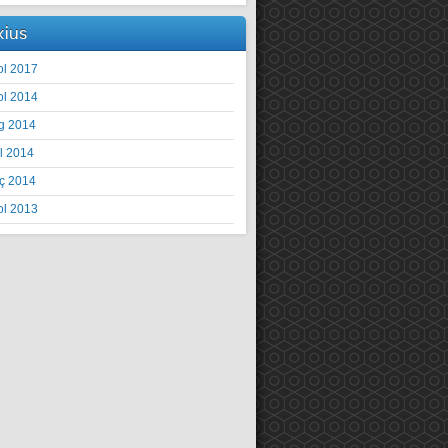
xius
ol 2017
ol 2014
g 2014
il 2014
ç 2014
ol 2013