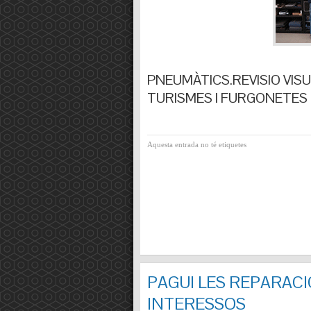
PNEUMÀTICS.REVISIO VISUA
TURISMES I FURGONETES F
Aquesta entrada no té etiquetes
PAGUI LES REPARACI
INTERESSOS