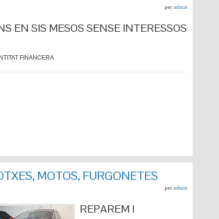
per
admin
NS EN SIS MESOS SENSE INTERESSOS
NTITAT FINANCERA
COTXES, MOTOS, FURGONETES
per
admin
REPARE
M I