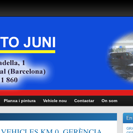
Planxa i pintura
Vehicle nou
Contactar
On som
En
VEHICLES KM.0, GERÈNCIA,
Man
GRA