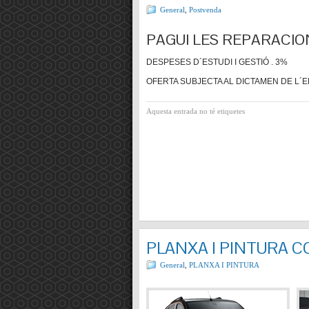
General
,
Postvenda
PAGUI LES REPARACIO
DESPESES D´ESTUDI I GESTIÓ . 3%
OFERTA SUBJECTA AL DICTAMEN DE L´E
Aquesta entrada no té etiquetes
PLANXA I PINTURA 
General
,
PLANXA I PINTURA