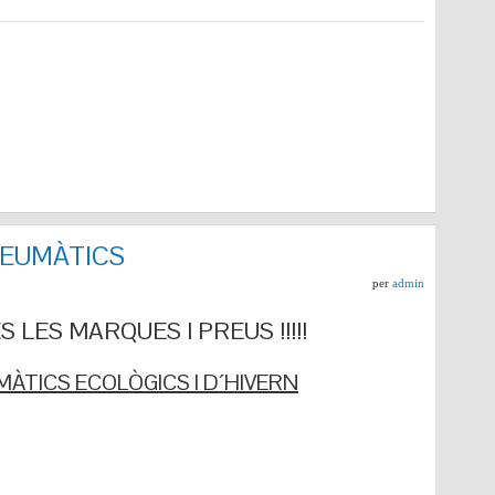
NEUMÀTICS
per
admin
 LES MARQUES I PREUS !!!!!
ÀTICS ECOLÒGICS I D´HIVERN