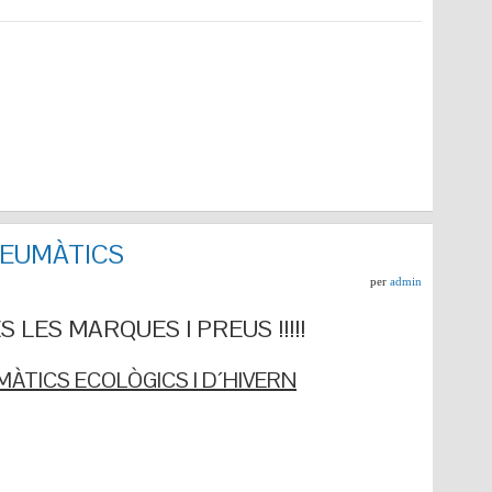
NEUMÀTICS
per
admin
 LES MARQUES I PREUS !!!!!
ÀTICS ECOLÒGICS I D´HIVERN