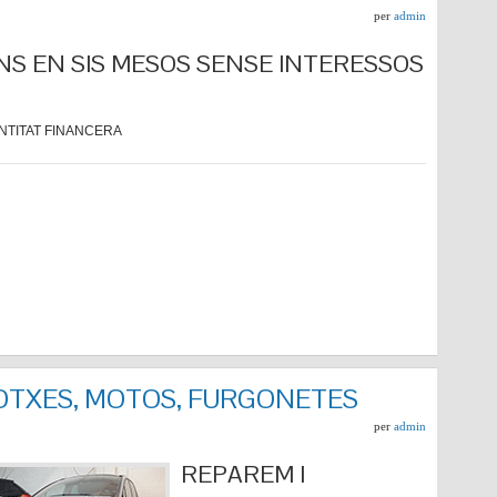
per
admin
NS EN SIS MESOS SENSE INTERESSOS
NTITAT FINANCERA
COTXES, MOTOS, FURGONETES
per
admin
REPARE
M I