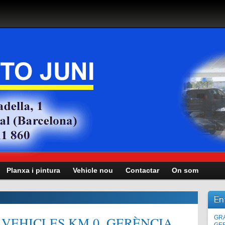
Planxa i pintura
Vehicle nou
Contactar
On som
En
VEHICLES KM.0, GERÈNCIA,
Man
GRA