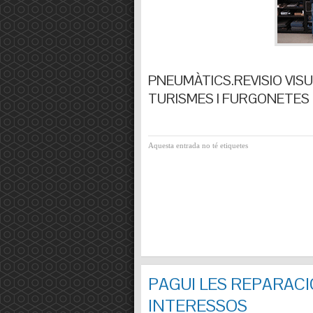
PNEUMÀTICS.REVISIO VISUA
TURISMES I FURGONETES F
Aquesta entrada no té etiquetes
PAGUI LES REPARACI
INTERESSOS