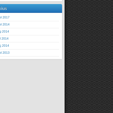
xius
ol 2017
ol 2014
g 2014
il 2014
ç 2014
ol 2013