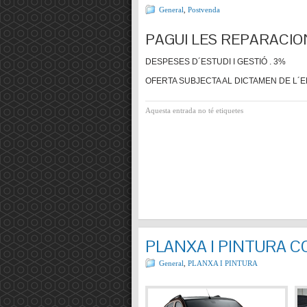
General
,
Postvenda
PAGUI LES REPARACIO
DESPESES D´ESTUDI I GESTIÓ . 3%
OFERTA SUBJECTA AL DICTAMEN DE L´E
Aquesta entrada no té etiquetes
PLANXA I PINTURA 
General
,
PLANXA I PINTURA