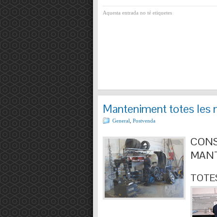
Aquesta entrada no té etiquetes
Manteniment totes les 
General
,
Postvenda
CONS
MANT
TOTES