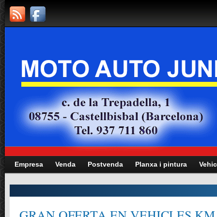
Empresa
Venda
Postvenda
Planxa i pintura
Vehic
RAN OFERTA EN VEHICLES KM.0, G