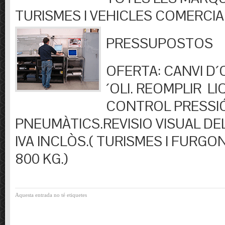
TURISMES I VEHICLES COMERCIA
PRESSUPOSTOS
OFERTA: CANVI D´OL
´OLI. REOMPLIR LIQ
CONTROL PRESSI
PNEUMÀTICS.REVISIO VISUAL DEL
IVA INCLÒS.( TURISMES I FURGO
800 KG.)
Aquesta entrada no té etiquetes