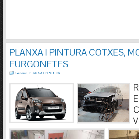
PLANXA I PINTURA COTXES, M
FURGONETES
General
,
PLANXA I PINTURA
R
E
C
V