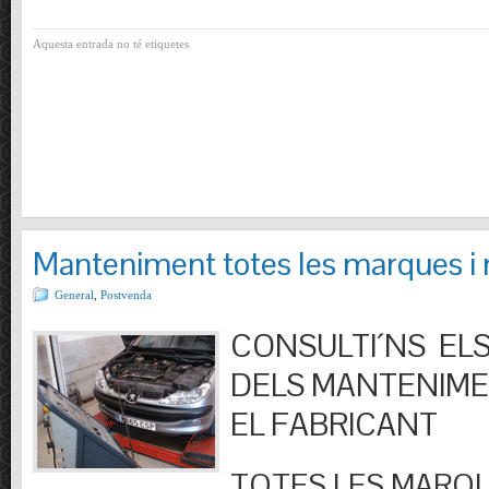
Aquesta entrada no té etiquetes
Manteniment totes les marques i
General
,
Postvenda
CONSULTI´NS ELS
DELS MANTENIM
EL FABRICANT
TOTES LES MARQU