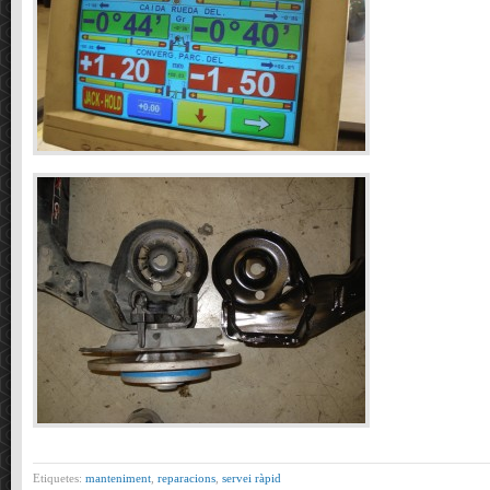
Etiquetes:
manteniment
,
reparacions
,
servei ràpid