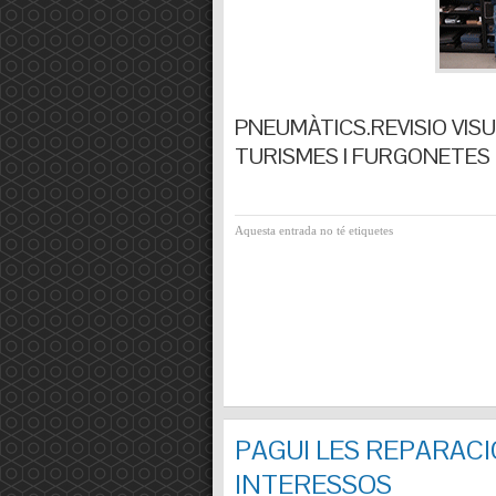
PNEUMÀTICS.REVISIO VISUA
TURISMES I FURGONETES F
Aquesta entrada no té etiquetes
PAGUI LES REPARACI
INTERESSOS