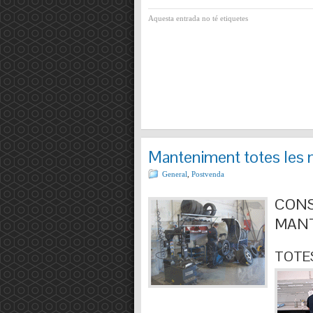
Aquesta entrada no té etiquetes
Manteniment totes les 
General
,
Postvenda
CONS
MANT
TOTES