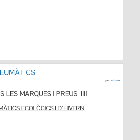
NEUMÀTICS
per
admin
 LES MARQUES I PREUS !!!!!
ÀTICS ECOLÒGICS I D´HIVERN