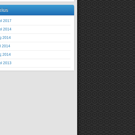
xius
ol 2017
ol 2014
g 2014
il 2014
ç 2014
ol 2013