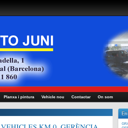
Planxa i pintura
Vehicle nou
Contactar
On som
En
VEHICLES KM.0, GERÈNCIA,
Man
GRA