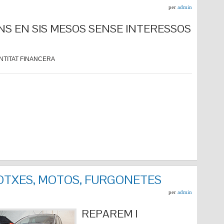
per
admin
NS EN SIS MESOS SENSE INTERESSOS
NTITAT FINANCERA
COTXES, MOTOS, FURGONETES
per
admin
REPARE
M I