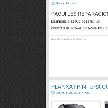
General
,
Postvenda
PAGUI LES REPARACIO
DESPESES D´ESTUDI I GESTIÓ . 3%
OFERTA SUBJECTA AL DICTAMEN DE L´E
Aquesta entrada no té etiquetes
PLANXA I PINTURA 
General
,
PLANXA I PINTURA