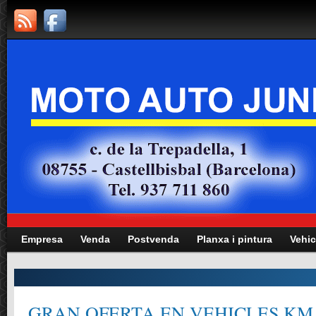
Empresa
Venda
Postvenda
Planxa i pintura
Vehic
GRAN OFERTA EN VEHICLES KM.