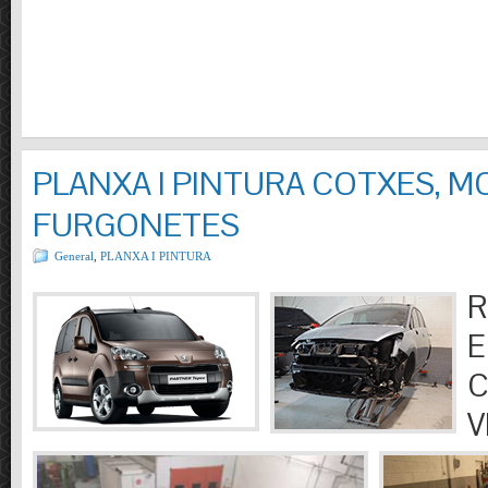
PLANXA I PINTURA COTXES, M
FURGONETES
General
,
PLANXA I PINTURA
R
E
C
V