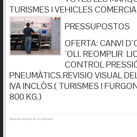
TURISMES I VEHICLES COMERCIA
PRESSUPOSTOS
OFERTA: CANVI D´OL
´OLI. REOMPLIR LIQ
CONTROL PRESSI
PNEUMÀTICS.REVISIO VISUAL DEL
IVA INCLÒS.( TURISMES I FURGO
800 KG.)
Aquesta entrada no té etiquetes