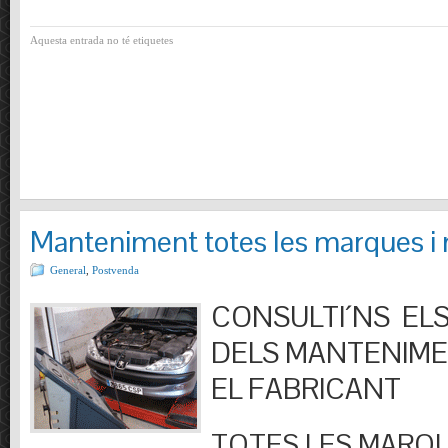
Aquesta entrada no té etiquetes
Manteniment totes les marques i
General
,
Postvenda
CONSULTI´NS ELS
DELS MANTENIM
EL FABRICANT
TOTES LES MARQU