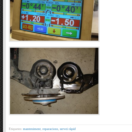
Etiquetes:
manteniment
,
reparacions
,
servei ràpid