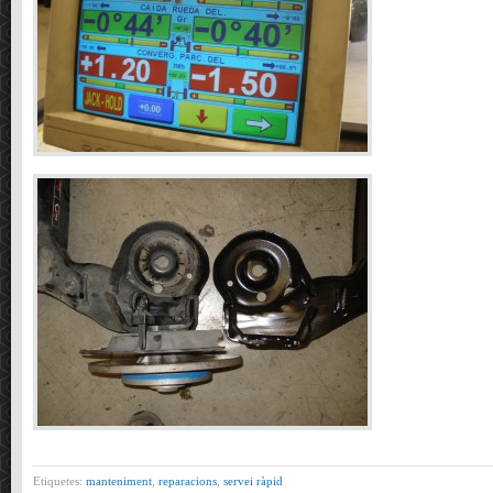
Etiquetes:
manteniment
,
reparacions
,
servei ràpid