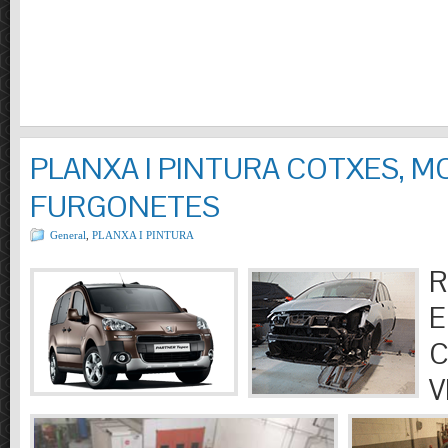
PLANXA I PINTURA COTXES, M
FURGONETES
General
,
PLANXA I PINTURA
R
E
C
V