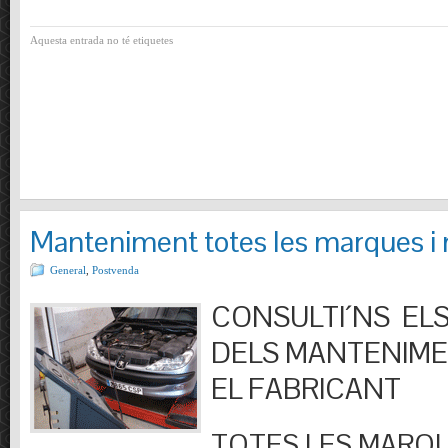
Aquesta entrada no té etiquetes
Manteniment totes les marques i
General
,
Postvenda
CONSULTI´NS ELS
DELS MANTENIM
EL FABRICANT
TOTES LES MARQU