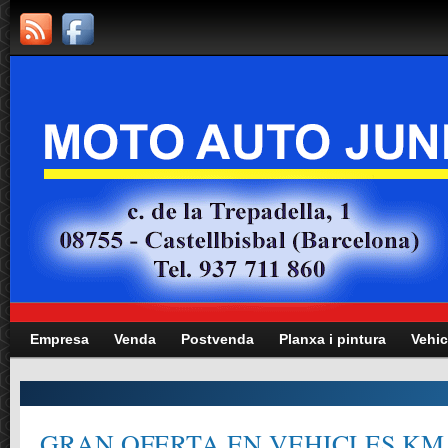
Empresa
Venda
Postvenda
Planxa i pintura
Vehic
GRAN OFERTA EN VEHICLES KM.