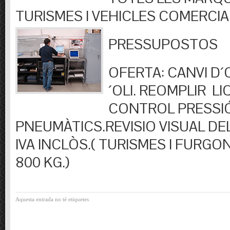
TURISMES I VEHICLES COMERCIA
PRESSUPOSTOS
OFERTA: CANVI D´OL
´OLI. REOMPLIR LIQ
CONTROL PRESSI
PNEUMÀTICS.REVISIO VISUAL DEL
IVA INCLÒS.( TURISMES I FURGO
800 KG.)
Aquesta entrada no té etiquetes