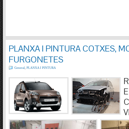
PLANXA I PINTURA COTXES, M
FURGONETES
General
,
PLANXA I PINTURA
R
E
C
V