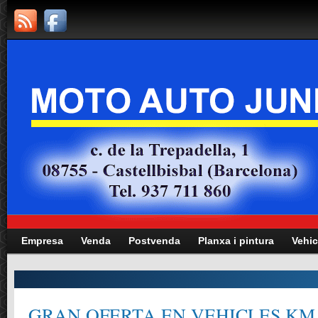
Empresa
Venda
Postvenda
Planxa i pintura
Vehic
GRAN OFERTA EN VEHICLES KM.