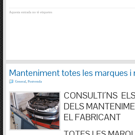
Aquesta entrada no té etiquetes
Manteniment totes les marques i
General
,
Postvenda
CONSULTI´NS ELS
DELS MANTENIM
EL FABRICANT
TOTES LES MARQU