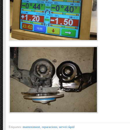
Etiquetes:
manteniment
,
reparacions
,
servei ràpid