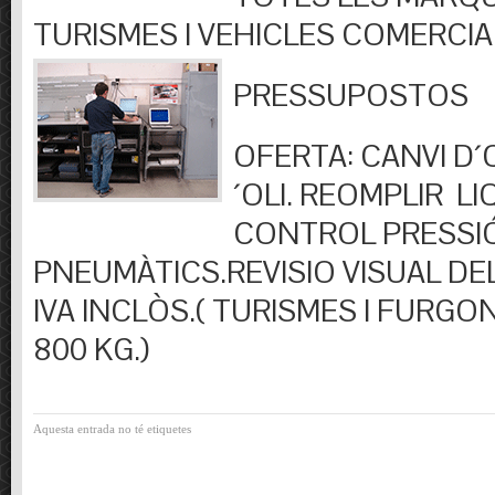
TURISMES I VEHICLES COMERCIA
PRESSUPOSTOS
OFERTA: CANVI D´OL
´OLI. REOMPLIR LIQ
CONTROL PRESSI
PNEUMÀTICS.REVISIO VISUAL DEL
IVA INCLÒS.( TURISMES I FURGO
800 KG.)
Aquesta entrada no té etiquetes