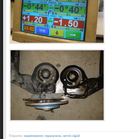
Etiquetes:
manteniment
,
reparacions
,
servei ràpid