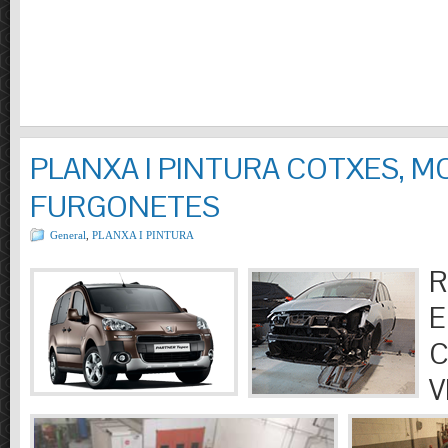
PLANXA I PINTURA COTXES, M
FURGONETES
General
,
PLANXA I PINTURA
R
E
C
V