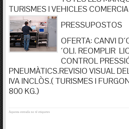
TURISMES I VEHICLES COMERCIA
PRESSUPOSTOS
OFERTA: CANVI D´OL
´OLI. REOMPLIR LIQ
CONTROL PRESSI
PNEUMÀTICS.REVISIO VISUAL DEL
IVA INCLÒS.( TURISMES I FURGO
800 KG.)
Aquesta entrada no té etiquetes