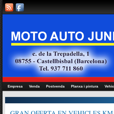
Empresa
Venda
Postvenda
Planxa i pintura
Vehic
GRAN OFERTA EN VEHICLES KM.