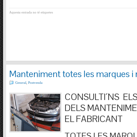
Aquesta entrada no té etiquetes
Manteniment totes les marques i
General
,
Postvenda
CONSULTI´NS ELS
DELS MANTENIM
EL FABRICANT
TOTES LES MARQU