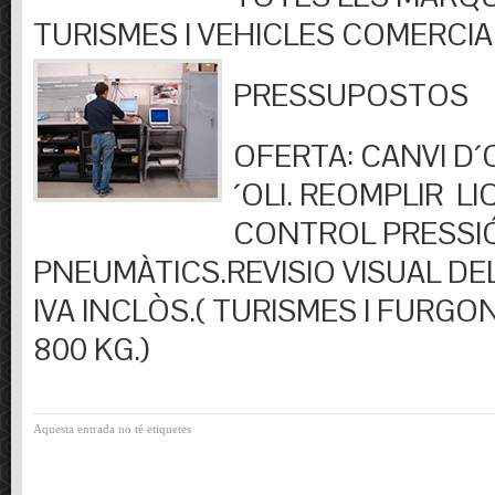
TURISMES I VEHICLES COMERCIA
PRESSUPOSTOS
OFERTA: CANVI D´OL
´OLI. REOMPLIR LIQ
CONTROL PRESSI
PNEUMÀTICS.REVISIO VISUAL DEL
IVA INCLÒS.( TURISMES I FURGO
800 KG.)
Aquesta entrada no té etiquetes