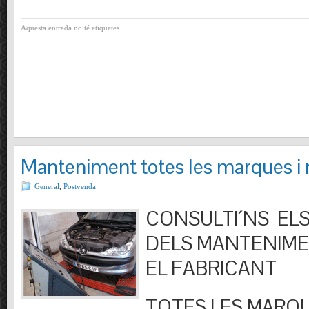
Aquesta entrada no té etiquetes
Manteniment totes les marques i
General
,
Postvenda
CONSULTI´NS ELS
DELS MANTENIM
EL FABRICANT
TOTES LES MARQU