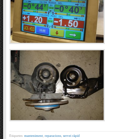
Etiquetes:
manteniment
,
reparacions
,
servei ràpid