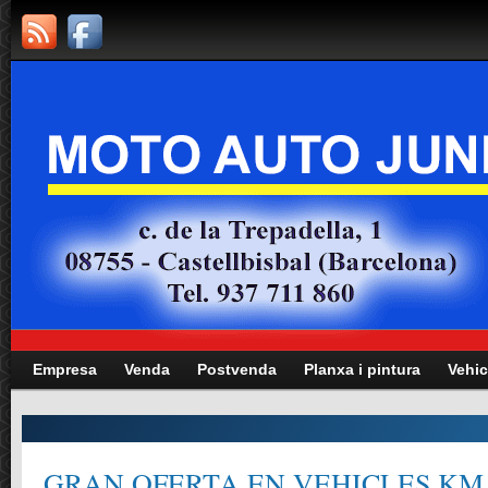
Empresa
Venda
Postvenda
Planxa i pintura
Vehic
GRAN OFERTA EN VEHICLES KM.