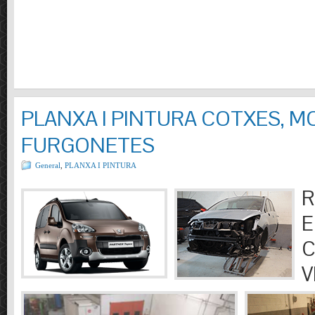
PLANXA I PINTURA COTXES, M
FURGONETES
General
,
PLANXA I PINTURA
R
E
C
V