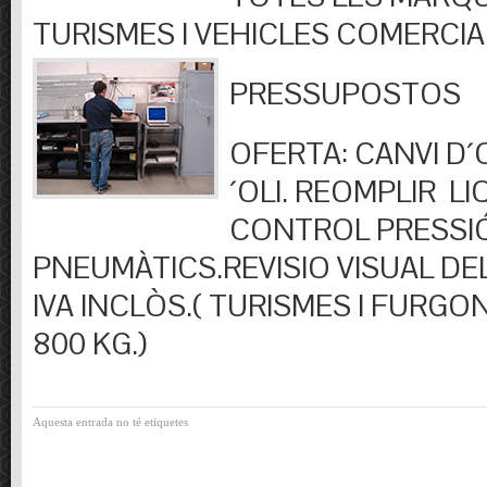
TURISMES I VEHICLES COMERCIA
PRESSUPOSTOS
OFERTA: CANVI D´OL
´OLI. REOMPLIR LIQ
CONTROL PRESSI
PNEUMÀTICS.REVISIO VISUAL DEL
IVA INCLÒS.( TURISMES I FURGO
800 KG.)
Aquesta entrada no té etiquetes