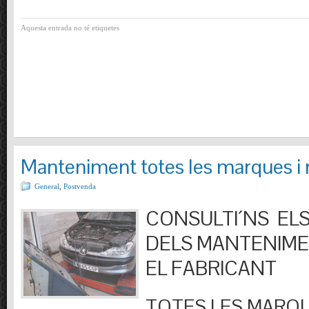
Aquesta entrada no té etiquetes
Manteniment totes les marques i
General
,
Postvenda
CONSULTI´NS ELS
DELS MANTENIM
EL FABRICANT
TOTES LES MARQU