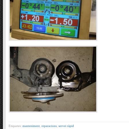
Etiquetes:
manteniment
,
reparacions
,
servei ràpid