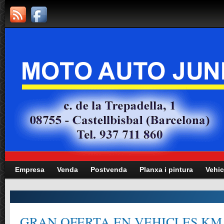
Empresa
Venda
Postvenda
Planxa i pintura
Vehic
RAN OFERTA EN VEHICLES KM.0, G