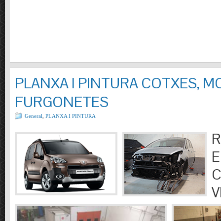
PLANXA I PINTURA COTXES, M
FURGONETES
General
,
PLANXA I PINTURA
R
E
C
V