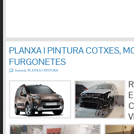
PLANXA I PINTURA COTXES, M
FURGONETES
General
,
PLANXA I PINTURA
R
E
C
V