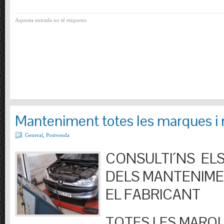
Aquesta entrada no té etiquetes
Manteniment totes les marques i
General
,
Postvenda
CONSULTI´NS ELS
DELS MANTENIM
EL FABRICANT
TOTES LES MARQU