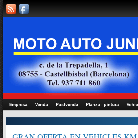
Empresa
Venda
Postvenda
Planxa i pintura
Vehic
GRAN OFERTA EN VEHICLES KM.