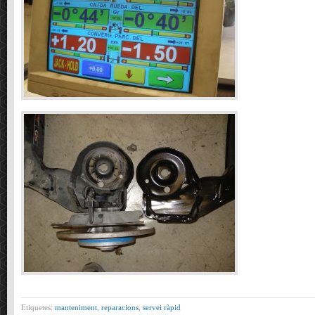
Etiquetes:
manteniment
,
reparacions
,
servei ràpid