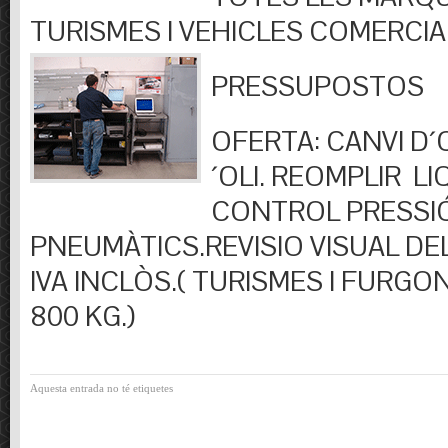
TURISMES I VEHICLES COMERCIA
PRESSUPOSTOS
OFERTA: CANVI D´OL
´OLI. REOMPLIR LIQ
CONTROL PRESSI
PNEUMÀTICS.REVISIO VISUAL DEL
IVA INCLÒS.( TURISMES I FURGO
800 KG.)
Aquesta entrada no té etiquetes