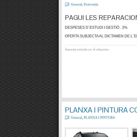
General
,
Postvenda
PAGUI LES REPARACIO
DESPESES D´ESTUDI I GESTIÓ . 3%
OFERTA SUBJECTA AL DICTAMEN DE L´E
Aquesta entrada no té etiquetes
PLANXA I PINTURA 
General
,
PLANXA I PINTURA