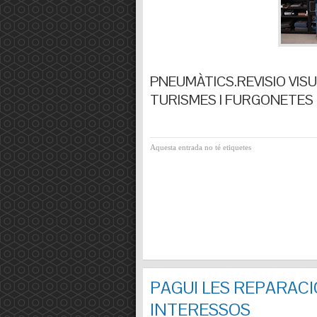
PNEUMÀTICS.REVISIO VISUA
TURISMES I FURGONETES F
Aquesta entrada no té etiquetes
PAGUI LES REPARACI
INTERESSOS