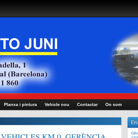
Planxa i pintura
Vehicle nou
Contactar
On som
En
VEHICLES KM.0, GERÈNCIA,
Man
GRA