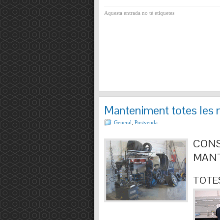
Aquesta entrada no té etiquetes
Manteniment totes les 
General
,
Postvenda
CONS
MANT
TOTES