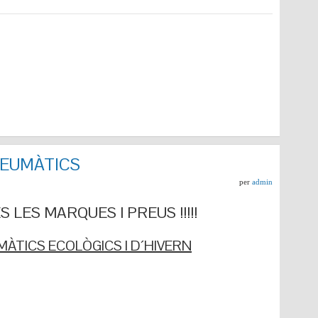
NEUMÀTICS
per
admin
 LES MARQUES I PREUS !!!!!
ÀTICS ECOLÒGICS I D´HIVERN