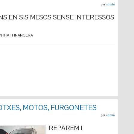
per
admin
NS EN SIS MESOS SENSE INTERESSOS
NTITAT FINANCERA
COTXES, MOTOS, FURGONETES
per
admin
REPARE
M I