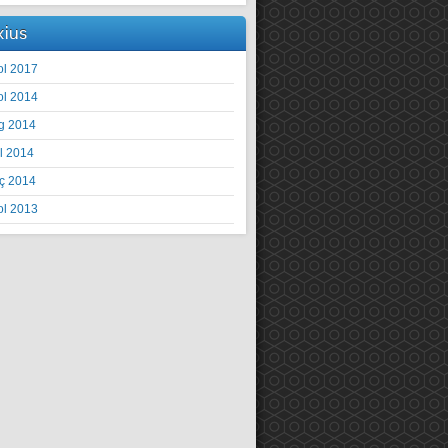
xius
ol 2017
ol 2014
g 2014
il 2014
ç 2014
ol 2013