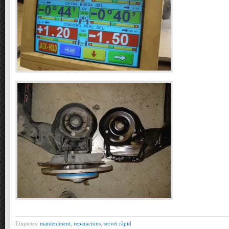
Etiquetes:
manteniment
,
reparacions
,
servei ràpid