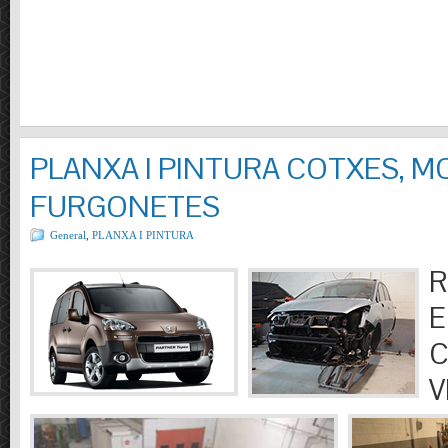
PLANXA I PINTURA COTXES, M
FURGONETES
General
,
PLANXA I PINTURA
R
E
C
V