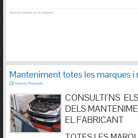
Aquesta entrada no té etiquetes
Manteniment totes les marques i
General
,
Postvenda
CONSULTI´NS ELS
DELS MANTENIM
EL FABRICANT
TOTES LES MARQU