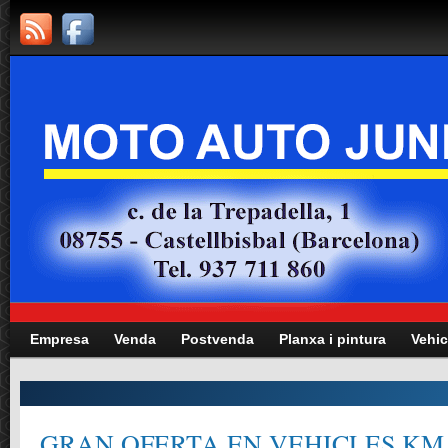
Empresa
Venda
Postvenda
Planxa i pintura
Vehic
GRAN OFERTA EN VEHICLES KM.