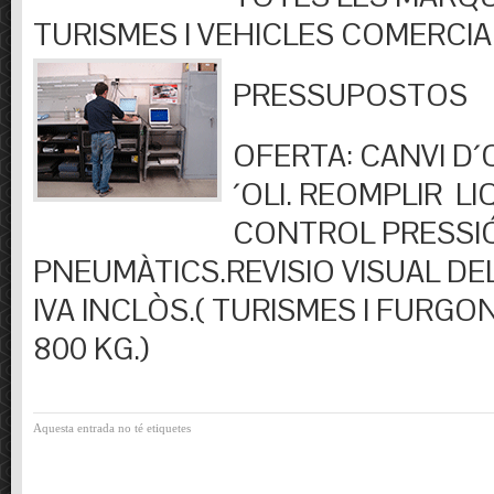
TURISMES I VEHICLES COMERCIA
PRESSUPOSTOS
OFERTA: CANVI D´OL
´OLI. REOMPLIR LIQ
CONTROL PRESSI
PNEUMÀTICS.REVISIO VISUAL DEL
IVA INCLÒS.( TURISMES I FURGO
800 KG.)
Aquesta entrada no té etiquetes