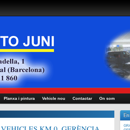
Planxa i pintura
Vehicle nou
Contactar
On som
En
VEHICLES KM.0, GERÈNCIA,
Man
GRA