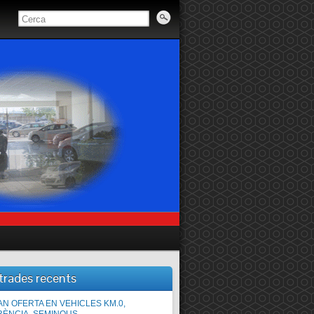
trades recents
teniment totes les marques i models
N OFERTA EN VEHICLES KM.0,