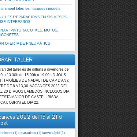
RÈNCIA, SEMINOUS
ULTI´NS ELS REQUISITS DELS MANTENIMENTS SEGONS EL FABRICANT TOT
teniment totes les marques i models
S, TURISMES I VEHICLES COMERCIALS PRESSUPOSTOS OFERTA: CANVI D´OLI
UI LES REPARACIONS EN SIS MESOS
LIR LIQUIDS . CONTROL PRESSIÓ PNEUMÀTICS.REVISIO VISUAL DEL VEHICL
NSE INTERESSOS
S.( TURISMES I FURGONETES FINS A 800 KG.)
NXA I PINTURA COTXES, MOTOS,
RGONETES
AN OFERTA DE PNEUMÀTICS
E
RARI TALLER
rari del taller és de dilluns a divendres de
00 a 13:30h de 15:00h a 19:00h DIJOUS
T I VIGÍLIES DE NADAL I DE CAP D'ANY,
RT DE 8 A 13,30. VACANCES 2023 DEL
AL 20 D' AGOST, AMBDÒS INCLOSOS DIA
 FESTA MAJOR DE CASTELLBISBAL,
CAT. OBRIM EL DIA 22.
cances 2022 del 15 al 21 d
gost
teniment
(1)
reparacions
(1)
servei ràpid
(1)