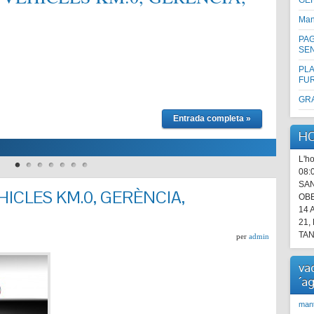
GE
CONS
Man
MODEL
PAG
REOMP
SE
INCLÒ
PLA
FU
GR
Entrada completa »
HO
L'ho
08:
SAN
ICLES KM.0, GERÈNCIA,
OBE
14 
21,
TAN
per
admin
va
´a
man