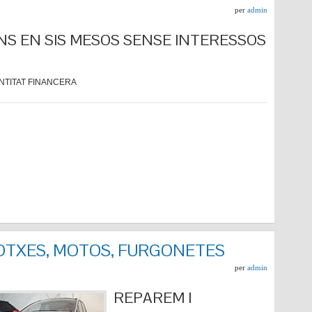
per
admin
NS EN SIS MESOS SENSE INTERESSOS
NTITAT FINANCERA
COTXES, MOTOS, FURGONETES
per
admin
REPARE
M I