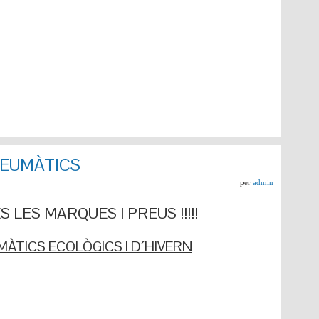
NEUMÀTICS
per
admin
 LES MARQUES I PREUS !!!!!
ÀTICS ECOLÒGICS I D´HIVERN