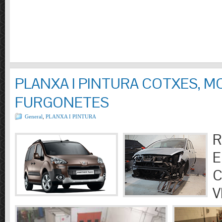
PLANXA I PINTURA COTXES, M
FURGONETES
General
,
PLANXA I PINTURA
R
E
C
V