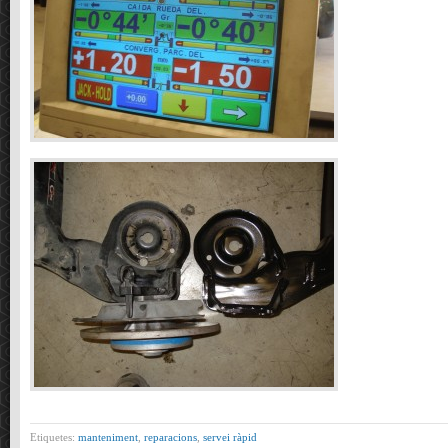
Etiquetes:
manteniment
,
reparacions
,
servei ràpid