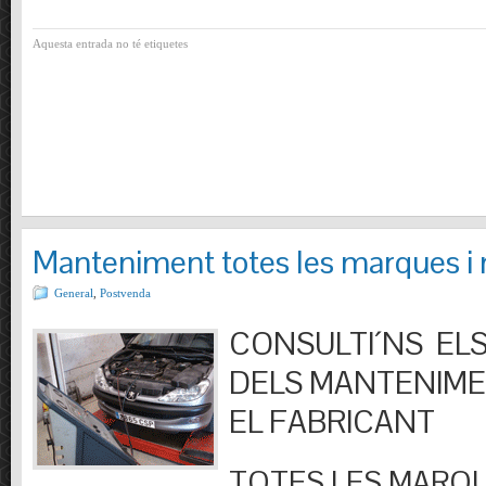
Aquesta entrada no té etiquetes
Manteniment totes les marques i
General
,
Postvenda
CONSULTI´NS ELS
DELS MANTENIM
EL FABRICANT
TOTES LES MARQU