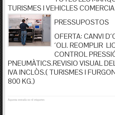
TURISMES I VEHICLES COMERCIA
PRESSUPOSTOS
OFERTA: CANVI D´OL
´OLI. REOMPLIR LIQ
CONTROL PRESSI
PNEUMÀTICS.REVISIO VISUAL DEL
IVA INCLÒS.( TURISMES I FURGO
800 KG.)
Aquesta entrada no té etiquetes