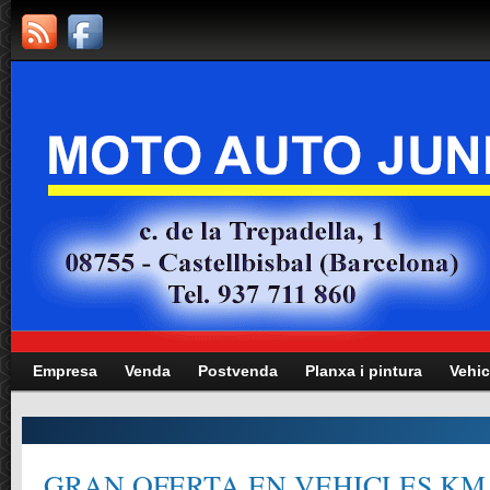
Empresa
Venda
Postvenda
Planxa i pintura
Vehic
GRAN OFERTA EN VEHICLES KM.