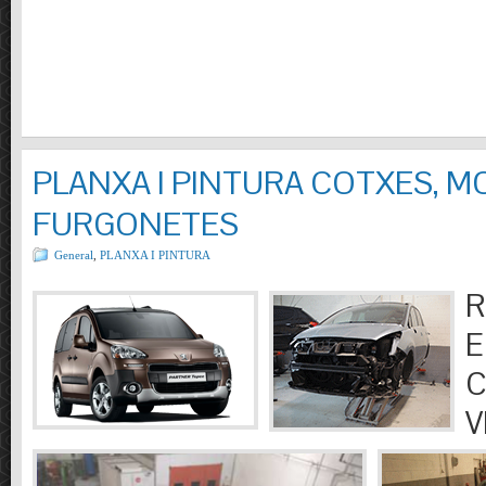
PLANXA I PINTURA COTXES, M
FURGONETES
General
,
PLANXA I PINTURA
R
E
C
V