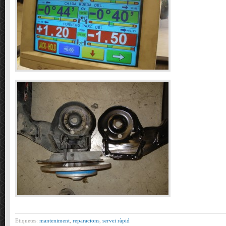
Etiquetes:
manteniment
,
reparacions
,
servei ràpid