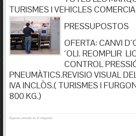
TURISMES I VEHICLES COMERCIA
PRESSUPOSTOS
OFERTA: CANVI D´OL
´OLI. REOMPLIR LIQ
CONTROL PRESSI
PNEUMÀTICS.REVISIO VISUAL DEL
IVA INCLÒS.( TURISMES I FURGO
800 KG.)
Aquesta entrada no té etiquetes