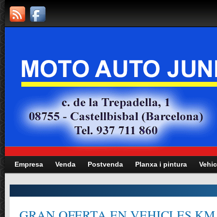
Empresa
Venda
Postvenda
Planxa i pintura
Vehic
GRAN OFERTA EN VEHICLES KM.