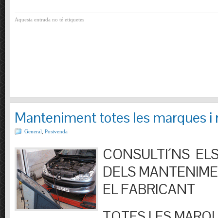
Aquesta entrada no té etiquetes
Manteniment totes les marques i
General
,
Postvenda
CONSULTI´NS ELS
DELS MANTENIM
EL FABRICANT
TOTES LES MARQU