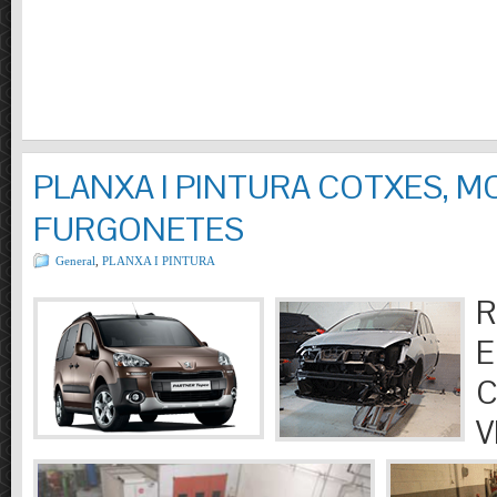
PLANXA I PINTURA COTXES, M
FURGONETES
General
,
PLANXA I PINTURA
R
E
C
V