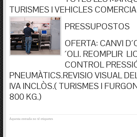
TURISMES I VEHICLES COMERCIA
PRESSUPOSTOS
OFERTA: CANVI D´OL
´OLI. REOMPLIR LIQ
CONTROL PRESSI
PNEUMÀTICS.REVISIO VISUAL DEL
IVA INCLÒS.( TURISMES I FURGO
800 KG.)
Aquesta entrada no té etiquetes