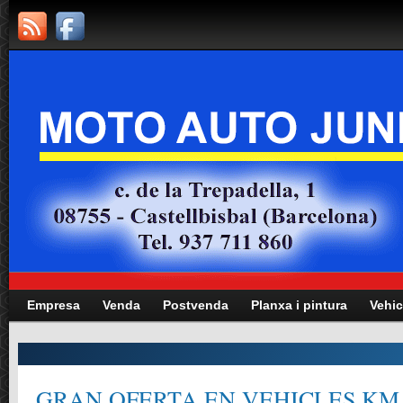
Empresa
Venda
Postvenda
Planxa i pintura
Vehic
GRAN OFERTA EN VEHICLES KM.