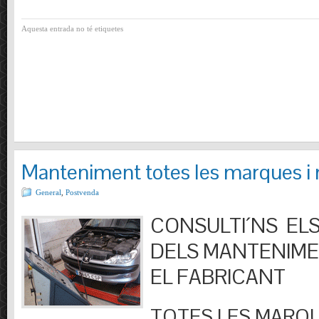
Aquesta entrada no té etiquetes
Manteniment totes les marques i
General
,
Postvenda
CONSULTI´NS ELS
DELS MANTENIM
EL FABRICANT
TOTES LES MARQU