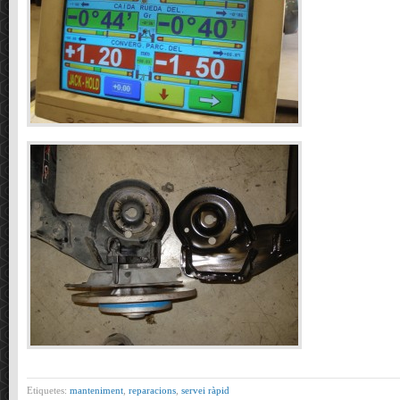
Etiquetes:
manteniment
,
reparacions
,
servei ràpid