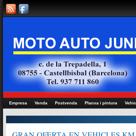
Empresa
Venda
Postvenda
Planxa i pintura
Vehic
GRAN OFERTA EN VEHICLES KM.