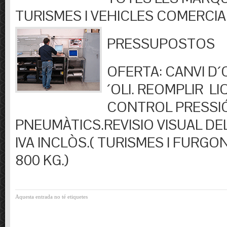
TURISMES I VEHICLES COMERCIA
PRESSUPOSTOS
OFERTA: CANVI D´OL
´OLI. REOMPLIR LIQ
CONTROL PRESSI
PNEUMÀTICS.REVISIO VISUAL DEL
IVA INCLÒS.( TURISMES I FURGO
800 KG.)
Aquesta entrada no té etiquetes