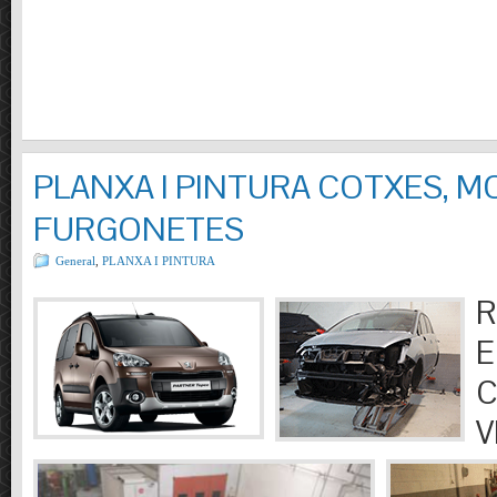
PLANXA I PINTURA COTXES, M
FURGONETES
General
,
PLANXA I PINTURA
R
E
C
V