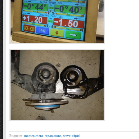
Etiquetes:
manteniment
,
reparacions
,
servei ràpid