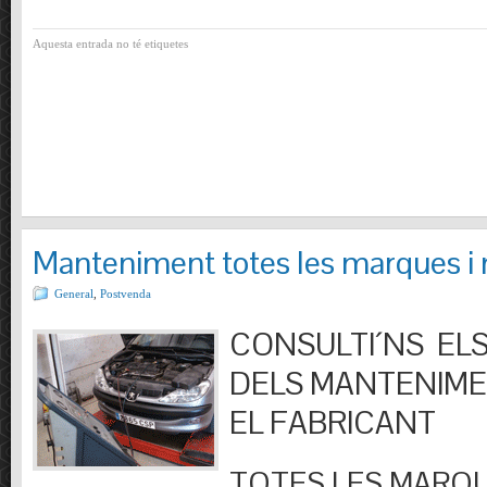
Aquesta entrada no té etiquetes
Manteniment totes les marques i
General
,
Postvenda
CONSULTI´NS ELS
DELS MANTENIM
EL FABRICANT
TOTES LES MARQU