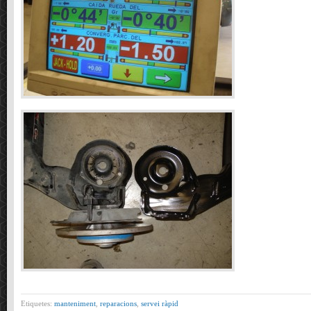
Etiquetes:
manteniment
,
reparacions
,
servei ràpid