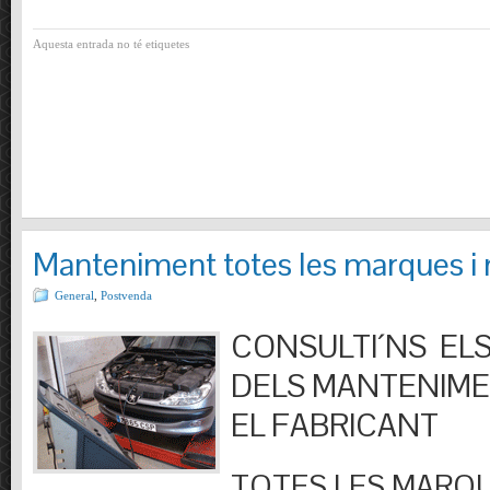
Aquesta entrada no té etiquetes
Manteniment totes les marques i
General
,
Postvenda
CONSULTI´NS ELS
DELS MANTENIM
EL FABRICANT
TOTES LES MARQU