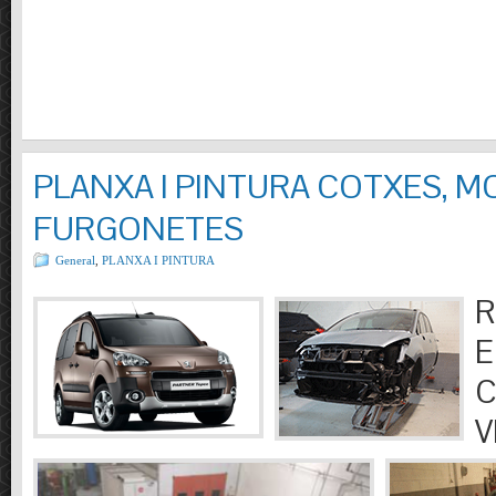
PLANXA I PINTURA COTXES, M
FURGONETES
General
,
PLANXA I PINTURA
R
E
C
V