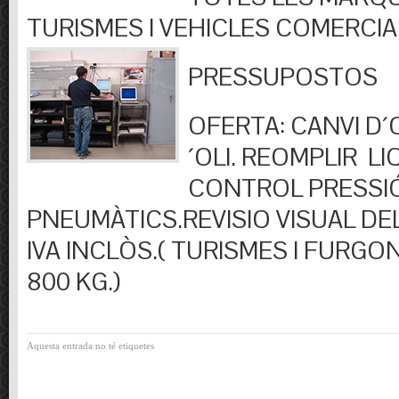
TURISMES I VEHICLES COMERCIA
PRESSUPOSTOS
OFERTA: CANVI D´OL
´OLI. REOMPLIR LIQ
CONTROL PRESSI
PNEUMÀTICS.REVISIO VISUAL DEL
IVA INCLÒS.( TURISMES I FURGO
800 KG.)
Aquesta entrada no té etiquetes