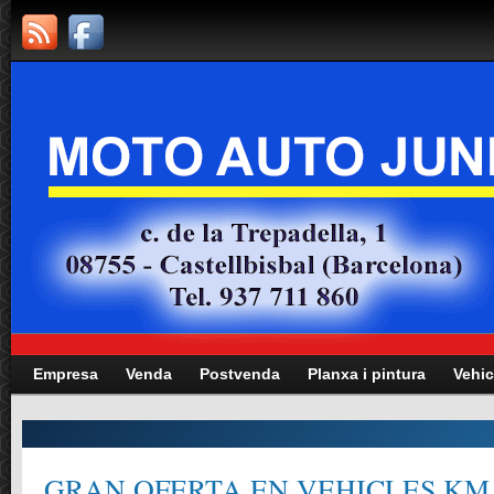
Empresa
Venda
Postvenda
Planxa i pintura
Vehic
GRAN OFERTA EN VEHICLES KM.