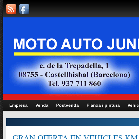
Empresa
Venda
Postvenda
Planxa i pintura
Vehic
 GERÈNCIA,
Manteniment totes les