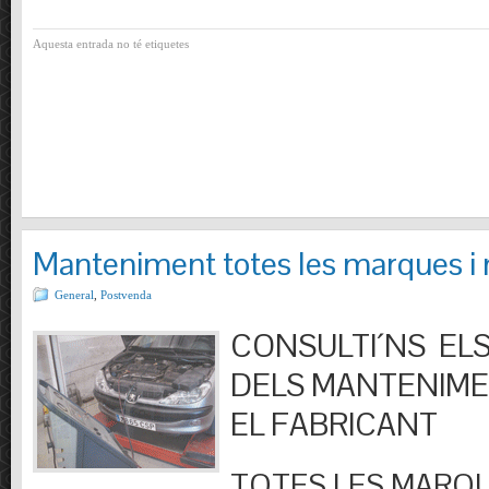
Aquesta entrada no té etiquetes
Manteniment totes les marques i
General
,
Postvenda
CONSULTI´NS ELS
DELS MANTENIM
EL FABRICANT
TOTES LES MARQU