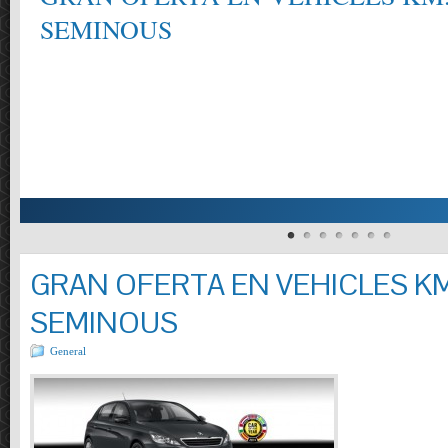
CONSULTI´NS ELS REQUISITS DELS MA
MODELS, TURISMES I VEHICLES COMERCI
REOMPLIR LIQUIDS . CONTROL PRESSIÓ 
INCLÒS.( TURISMES I FURGONETES FINS 
Entrada completa »
GRAN OFERTA EN VEHICLES KM
SEMINOUS
General