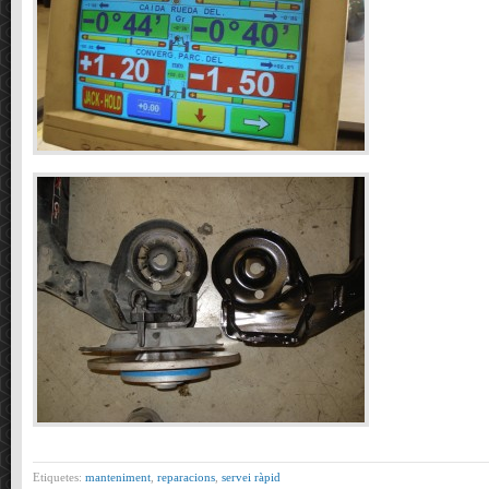
Etiquetes:
manteniment
,
reparacions
,
servei ràpid