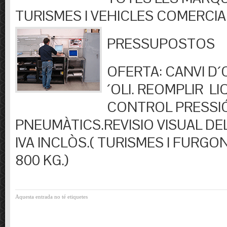
TURISMES I VEHICLES COMERCIA
PRESSUPOSTOS
OFERTA: CANVI D´OL
´OLI. REOMPLIR LIQ
CONTROL PRESSI
PNEUMÀTICS.REVISIO VISUAL DEL
IVA INCLÒS.( TURISMES I FURGO
800 KG.)
Aquesta entrada no té etiquetes