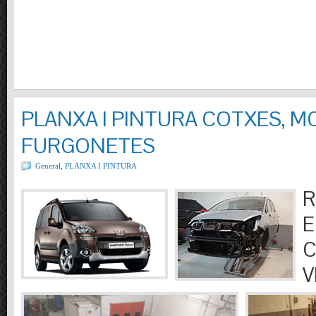
PLANXA I PINTURA COTXES, M
FURGONETES
General
,
PLANXA I PINTURA
R
E
C
V