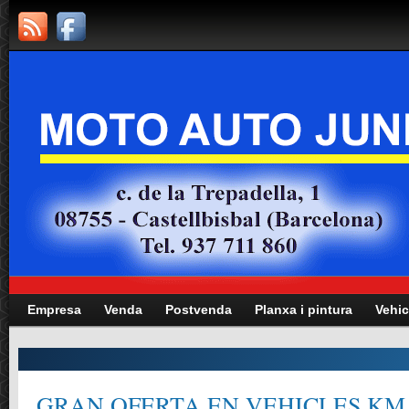
Empresa
Venda
Postvenda
Planxa i pintura
Vehic
GRAN OFERTA EN VEHICLES KM.