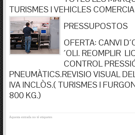
TURISMES I VEHICLES COMERCIA
PRESSUPOSTOS
OFERTA: CANVI D´OL
´OLI. REOMPLIR LIQ
CONTROL PRESSI
PNEUMÀTICS.REVISIO VISUAL DEL
IVA INCLÒS.( TURISMES I FURGO
800 KG.)
Aquesta entrada no té etiquetes