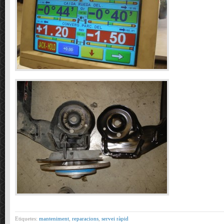
Etiquetes:
manteniment
,
reparacions
,
servei ràpid