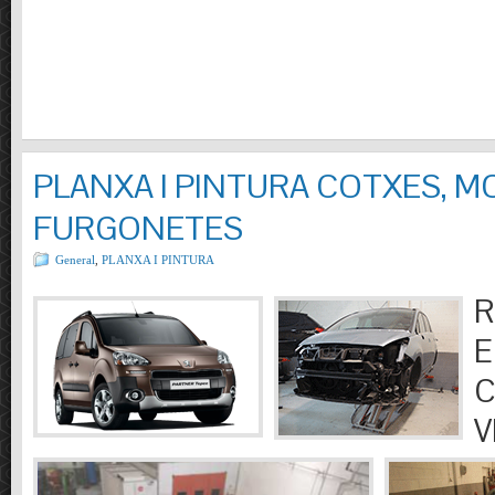
PLANXA I PINTURA COTXES, M
FURGONETES
General
,
PLANXA I PINTURA
R
E
C
V