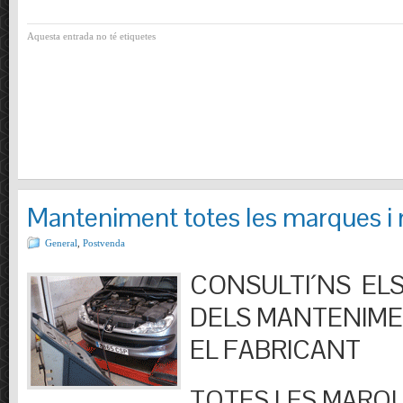
Aquesta entrada no té etiquetes
Manteniment totes les marques i
General
,
Postvenda
CONSULTI´NS ELS
DELS MANTENIM
EL FABRICANT
TOTES LES MARQU