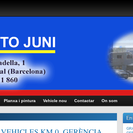
Planxa i pintura
Vehicle nou
Contactar
On som
En
VEHICLES KM.0, GERÈNCIA,
Man
GRA