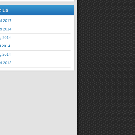
xius
ol 2017
ol 2014
g 2014
il 2014
ç 2014
ol 2013