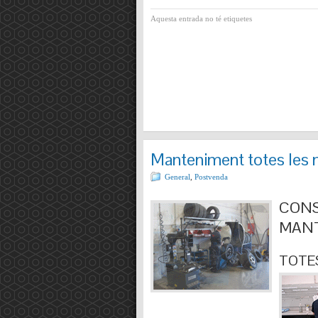
Aquesta entrada no té etiquetes
Manteniment totes les 
General
,
Postvenda
CONS
MANT
TOTES