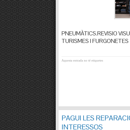
PNEUMÀTICS.REVISIO VISUA
TURISMES I FURGONETES F
Aquesta entrada no té etiquetes
PAGUI LES REPARACI
INTERESSOS