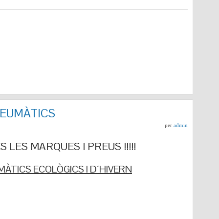
NEUMÀTICS
per
admin
 LES MARQUES I PREUS !!!!!
ÀTICS ECOLÒGICS I D´HIVERN