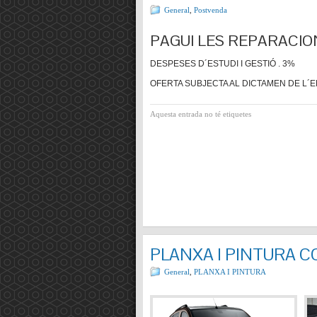
General
,
Postvenda
PAGUI LES REPARACIO
DESPESES D´ESTUDI I GESTIÓ . 3%
OFERTA SUBJECTA AL DICTAMEN DE L´E
Aquesta entrada no té etiquetes
PLANXA I PINTURA 
General
,
PLANXA I PINTURA