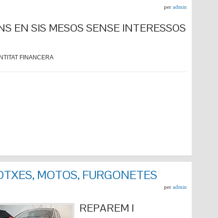
per
admin
NS EN SIS MESOS SENSE INTERESSOS
NTITAT FINANCERA
COTXES, MOTOS, FURGONETES
per
admin
REPARE
M I