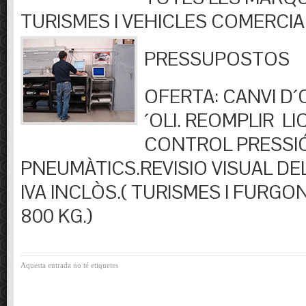
TURISMES I VEHICLES COMERCIA
PRESSUPOSTOS
OFERTA: CANVI D´OL
´OLI. REOMPLIR LIQ
CONTROL PRESSI
PNEUMÀTICS.REVISIO VISUAL DEL
IVA INCLÒS.( TURISMES I FURGO
800 KG.)
Aquesta entrada no té etiquetes