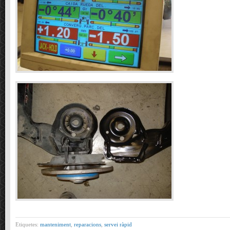
Etiquetes:
manteniment
,
reparacions
,
servei ràpid