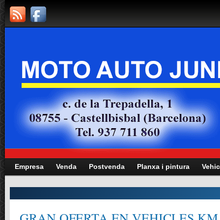
Empresa
Venda
Postvenda
Planxa i pintura
Vehic
GRAN OFERTA EN VEHICLES KM.