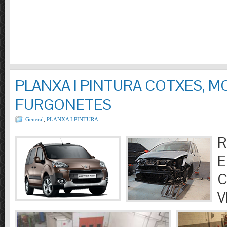
PLANXA I PINTURA COTXES, M
FURGONETES
General
,
PLANXA I PINTURA
R
E
C
V