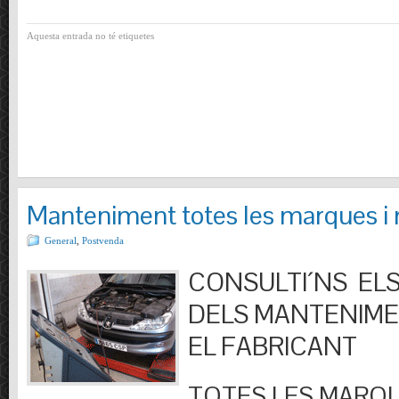
Aquesta entrada no té etiquetes
Manteniment totes les marques i
General
,
Postvenda
CONSULTI´NS ELS
DELS MANTENIM
EL FABRICANT
TOTES LES MARQU