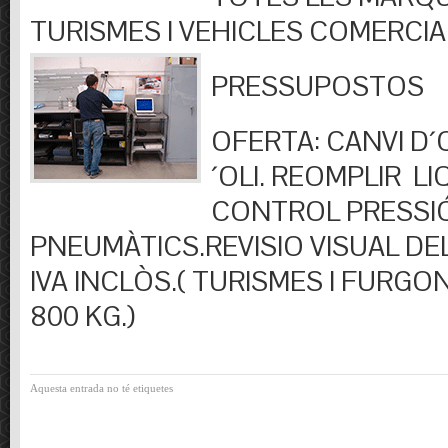
TURISMES I VEHICLES COMERCIA
PRESSUPOSTOS
OFERTA: CANVI D´OL
´OLI. REOMPLIR LIQ
CONTROL PRESSI
PNEUMÀTICS.REVISIO VISUAL DEL
IVA INCLÒS.( TURISMES I FURGO
800 KG.)
Aquesta entrada no té etiquetes