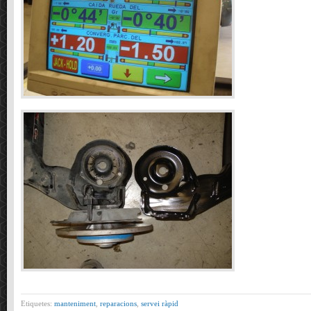
Etiquetes:
manteniment
,
reparacions
,
servei ràpid