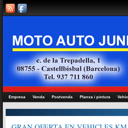
Empresa
Venda
Postvenda
Planxa i pintura
Vehic
GRAN OFERTA EN VEHICLES KM.