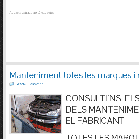
Aquesta entrada no té etiquetes
Manteniment totes les marques i
General
,
Postvenda
CONSULTI´NS ELS
DELS MANTENIM
EL FABRICANT
TOTES LES MARQU