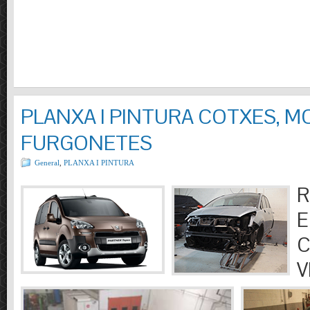
PLANXA I PINTURA COTXES, M
FURGONETES
General
,
PLANXA I PINTURA
R
E
C
V