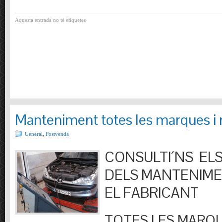
Aquesta entrada no té etiquetes
Manteniment totes les marques i
General
,
Postvenda
CONSULTI´NS ELS
DELS MANTENIM
EL FABRICANT
TOTES LES MARQU