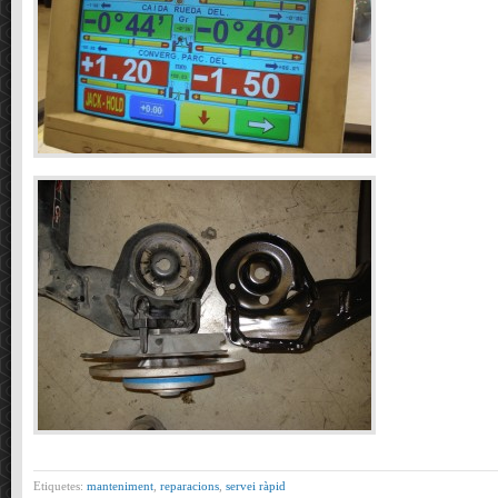
Etiquetes:
manteniment
,
reparacions
,
servei ràpid