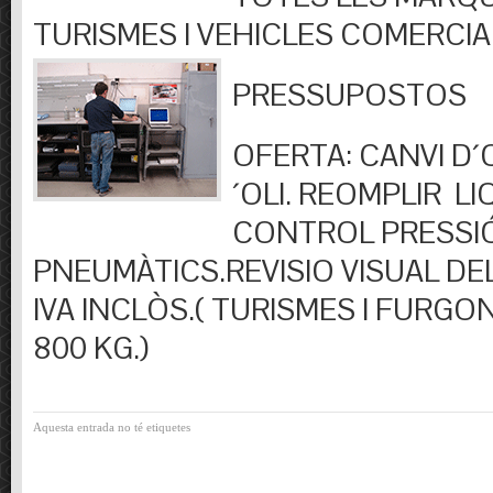
TURISMES I VEHICLES COMERCIA
PRESSUPOSTOS
OFERTA: CANVI D´OL
´OLI. REOMPLIR LIQ
CONTROL PRESSI
PNEUMÀTICS.REVISIO VISUAL DEL
IVA INCLÒS.( TURISMES I FURGO
800 KG.)
Aquesta entrada no té etiquetes