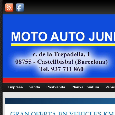
Empresa
Venda
Postvenda
Planxa i pintura
Vehic
GRAN OFERTA EN VEHICLES KM.