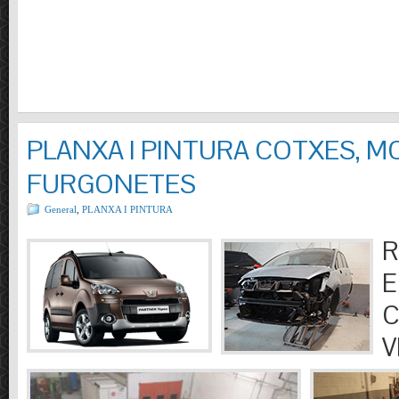
PLANXA I PINTURA COTXES, M
FURGONETES
General
,
PLANXA I PINTURA
R
E
C
V