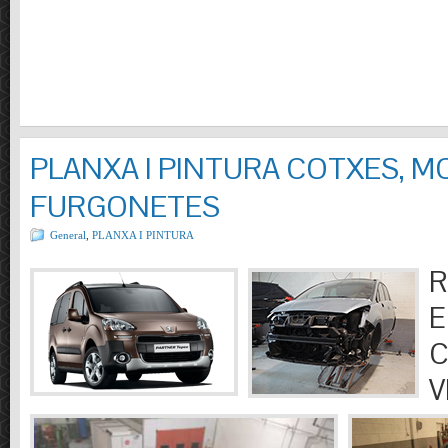
PLANXA I PINTURA COTXES, M
FURGONETES
General
,
PLANXA I PINTURA
R
E
C
V