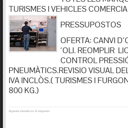
TURISMES I VEHICLES COMERCIA
PRESSUPOSTOS
OFERTA: CANVI D´OL
´OLI. REOMPLIR LIQ
CONTROL PRESSI
PNEUMÀTICS.REVISIO VISUAL DEL
IVA INCLÒS.( TURISMES I FURGO
800 KG.)
Aquesta entrada no té etiquetes