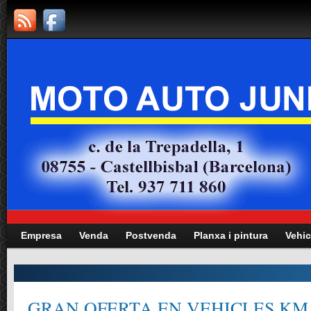
Empresa
Venda
Postvenda
Planxa i pintura
Vehic
GRAN OFERTA EN VEHICLES KM.