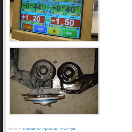
Etiquetes:
manteniment
,
reparacions
,
servei ràpid