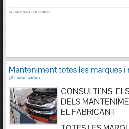
Aquesta entrada no té etiquetes
Manteniment totes les marques i
General
,
Postvenda
CONSULTI´NS ELS
DELS MANTENIM
EL FABRICANT
TOTES LES MARQU